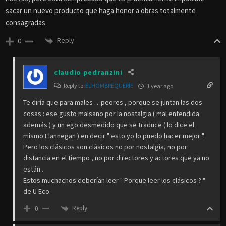
sacar un nuevo producto que haga honor a obras totalmente
consagradas.
Reply
0
claudio pedranzini
Reply to
ELHOMBREQUERÍE
1 year ago
Te diría que para males …peores , porque se juntan las dos
cosas : ese gusto malsano por la nostalgia ( mal entendida
además ) y un ego desmedido que se traduce ( lo dice el
mismo Flannegan ) en decir " esto yo lo puedo hacer mejor ".
Pero los clásicos son clásicos no por nostalgia, no por
distancia en el tiempo , no por directores y actores que ya no
están .
Estos muchachos deberían leer " Porque leer los clásicos ? "
de U Eco.
Reply
0