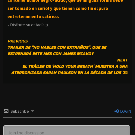
contener humor negro-
ácido, que de ninguna forma debe
ser tomado en serio! y que tienen como fin el puro
entretenimiento satírico.
• Disfrute su estadía ;)
CONTINUE
PREVIOUS
TRAILER DE “NO HABLES CON EXTRAÑOS”, QUE SE
READING
ESTRENARÁ ESTE MES CON JAMES MCAVOY
NEXT
EL TRÁILER DE ‘HOLD YOUR BREATH’ MUESTRA A UNA
ATERRORIZADA SARAH PAULSON EN LA DÉCADA DE LOS ’30
Subscribe
LOGIN