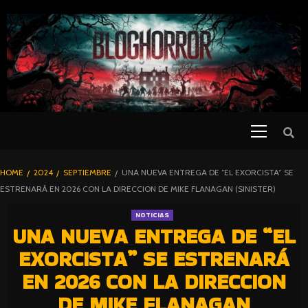
SKIP
TO
CONTENT
Primary
PELICULAS
Menu
DE TERROR |
BLOGHORROR
HOME
2024
SEPTIEMBRE
UNA NUEVA ENTREGA DE “EL EXORCISTA” SE
⋆
ESTRENARÁ EN 2026 CON LA DIRECCION DE MIKE FLANAGAN (SINISTER)
NOTICIAS
UNA NUEVA ENTREGA DE “EL
EXORCISTA” SE ESTRENARÁ
EN 2026 CON LA DIRECCION
DE MIKE FLANAGAN