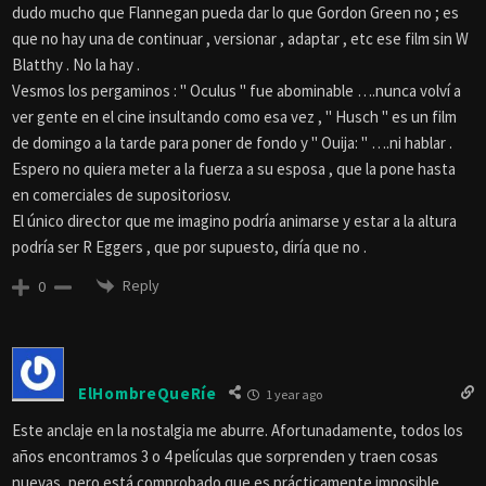
dudo mucho que Flannegan pueda dar lo que Gordon Green no ; es
que no hay una de continuar , versionar , adaptar , etc ese film sin W
Blatthy . No la hay .
Vesmos los pergaminos : " Oculus " fue abominable ….nunca volví a
ver gente en el cine insultando como esa vez , " Husch " es un film
de domingo a la tarde para poner de fondo y " Ouija: " ….ni hablar .
Espero no quiera meter a la fuerza a su esposa , que la pone hasta
en comerciales de supositoriosv.
El único director que me imagino podría animarse y estar a la altura
podría ser R Eggers , que por supuesto, diría que no .
Reply
0
ElHombreQueRíe
1 year ago
Este anclaje en la nostalgia me aburre. Afortunadamente, todos los
años encontramos 3 o 4 películas que sorprenden y traen cosas
nuevas, pero está comprobado que es prácticamente imposible