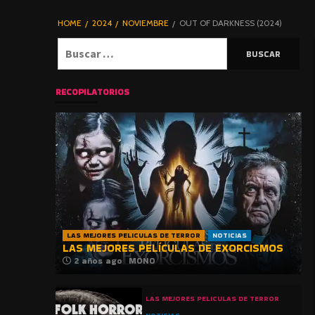
DE TERROR |
BLOGHORROR
HOME
2024
NOVIEMBRE
OUT OF DARKNESS (2024)
⋆
Buscar:
RECOPILATORIOS
LAS MEJORES PELICULAS DE TERROR
NOTICIAS
LAS MEJORES PELÍCULAS DE EXORCISMOS
2 años ago
MONO
LAS MEJORES PELICULAS DE TERROR