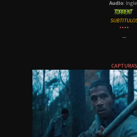
Audio
: Ingl
SUBTITULO
****
—
CAPTURAS