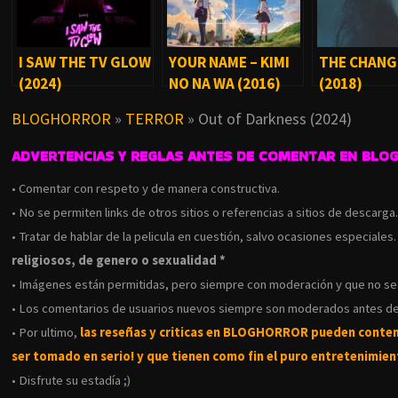
I SAW THE TV GLOW
YOUR NAME – KIMI
THE CHANG
(2024)
NO NA WA (2016)
(2018)
BLOGHORROR
»
TERROR
»
Out of Darkness (2024)
ADVERTENCIAS Y REGLAS ANTES DE COMENTAR EN BLO
• Comentar con respeto y de manera constructiva.
• No se permiten links de otros sitios o referencias a sitios de descarga
• Tratar de hablar de la pelicula en cuestión, salvo ocasiones especiales
religiosos, de genero o sexualidad *
• Imágenes están permitidas, pero siempre con moderación y que no s
• Los comentarios de usuarios nuevos siempre son moderados antes de
• Por ultimo,
las reseñas y criticas en BLOGHORROR pueden conte
ser tomado en serio! y que tienen como fin el puro entretenimient
• Disfrute su estadía ;)