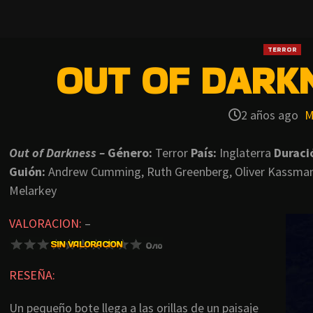
TERROR
OUT OF DARKN
2 años ago
M
Out of Darkness –
Género:
Terror
País:
Inglaterra
Duraci
Guión:
Andrew Cumming, Ruth Greenberg, Oliver Kassma
Melarkey
VALORACION:
–
RESEÑA:
Un pequeño bote llega a las orillas de un paisaje