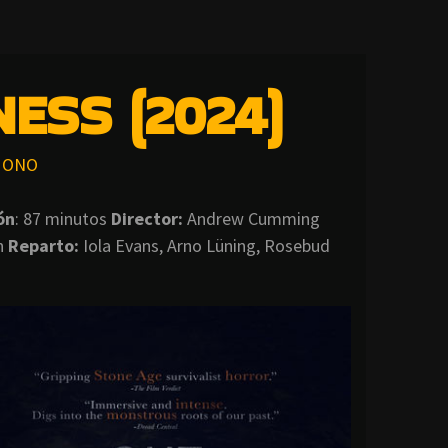
ESS (2024)
ONO
ón
: 87 minutos
Director
:
Andrew Cumming
n
Reparto:
Iola Evans, Arno Lüning, Rosebud