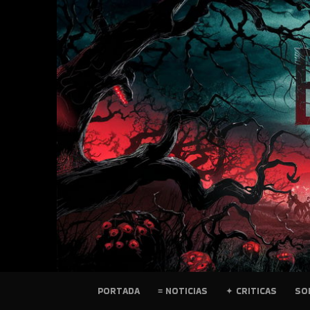
SKIP
TO
CONTENT
PELICULAS
PORTADA
≡ NOTICIAS
✦ CRITICAS
SO