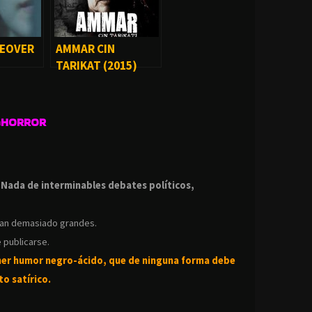
EOVER
AMMAR CIN
TARIKAT (2015)
GHORROR
.
.
Nada de interminables debates políticos,
ean demasiado grandes.
 publicarse.
ner humor negro-
ácido, que de ninguna forma debe
o satírico.