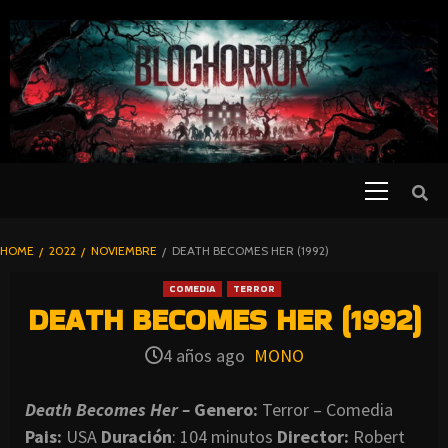
SKIP
TO
CONTENT
Primary
PELICULAS
Menu
DE TERROR |
BLOGHORROR
HOME
2022
NOVIEMBRE
DEATH BECOMES HER (1992)
⋆
COMEDIA
TERROR
DEATH BECOMES HER (1992)
4 años ago
MONO
Death Becomes Her –
Genero:
Terror – Comedia
Pais:
USA
Duración
: 104 minutos
Director
:
Robert