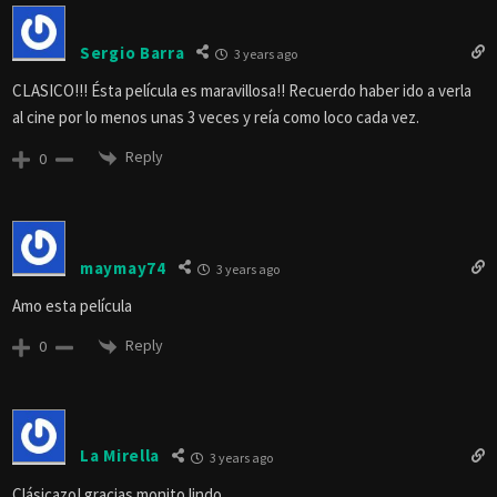
Sergio Barra
3 years ago
CLASICO!!! Ésta película es maravillosa!! Recuerdo haber ido a verla
al cine por lo menos unas 3 veces y reía como loco cada vez.
Reply
0
maymay74
3 years ago
Amo esta película
Reply
0
La Mirella
3 years ago
Clásicazo! gracias monito lindo