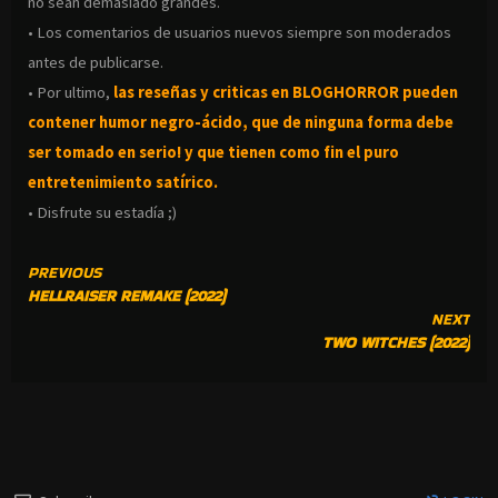
no sean demasiado grandes.
• Los comentarios de usuarios nuevos siempre son moderados
antes de publicarse.
• Por ultimo,
las reseñas y criticas en BLOGHORROR pueden
contener humor negro-
ácido, que de ninguna forma debe
ser tomado en serio! y que tienen como fin el puro
entretenimiento satírico.
• Disfrute su estadía ;)
CONTINUE
PREVIOUS
HELLRAISER REMAKE (2022)
READING
NEXT
TWO WITCHES (2022)