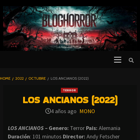
SKIP
TO
CONTENT
Primary
PELICULAS
Menu
DE TERROR |
BLOGHORROR
HOME
2022
OCTUBRE
LOS ANCIANOS (2022)
⋆
TERROR
LOS ANCIANOS (2022)
4 años ago
MONO
LOS ANCIANOS –
Genero:
Terror
Pais:
Alemania
Duración
: 101 minutos
Director
:
Andy Fetscher