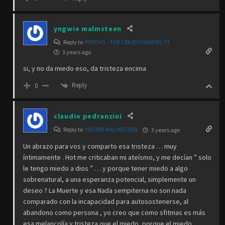
yngwie malmsteen
Reply to
PSYCHO - THE CRAZY CHANNEL YT
3 years ago
si, y no da miedo eso, da tristeza encima
Reply
0
claudio pedranzini
Reply to
YNGWIE MALMSTEEN
3 years ago
Un abrazo para vos y comparto esa tristeza … muy
íntimamente . Hot me criticaban mi ateísmo, y me decían ” solo
le tengo miedo a dios ” … y porque tener miedo a algo
sobrenatural, a una esperanza potencial, simplemente un
deseo ? La Muerte y esa Nada sempiterna no son nada
comparado con la incapacidad para autosostenerse, al
abandono como persona , yo creo que como sfitmas es más
esa melancolía y tristeza que el miedo, porque el miedo