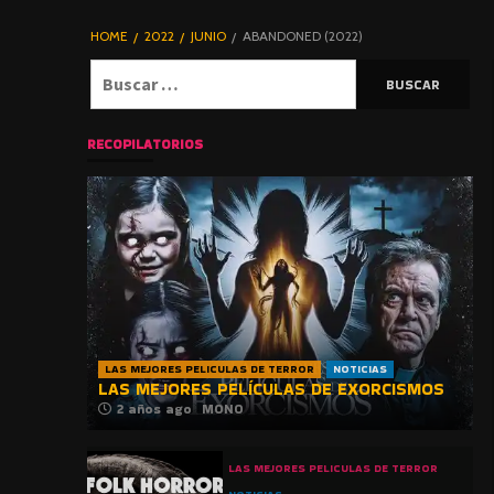
DE TERROR |
BLOGHORROR
HOME
2022
JUNIO
ABANDONED (2022)
⋆
Buscar:
RECOPILATORIOS
LAS MEJORES PELICULAS DE TERROR
NOTICIAS
LAS MEJORES PELÍCULAS DE EXORCISMOS
2 años ago
MONO
LAS MEJORES PELICULAS DE TERROR