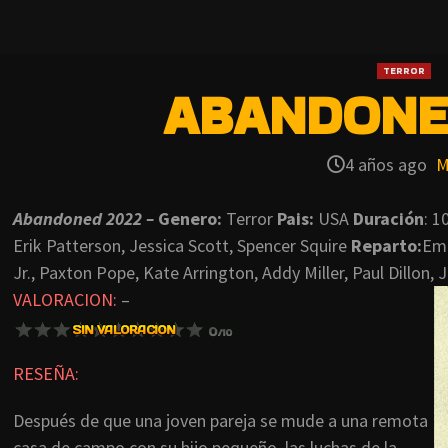
TERROR
ABANDONED
4 años ago
M
Abandoned 2022 –
Genero:
Terror
Pais:
USA
Duración
: 
Erik Patterson, Jessica Scott, Spencer Squire
Reparto:
Emm
Jr., Paxton Pope, Kate Arrington, Addy Miller, Paul Dillon
VALORACION:
–
RESEÑA:
Después de que una joven pareja se mude a una remota
casa de campo con su hijo pequeño, las luchas de la