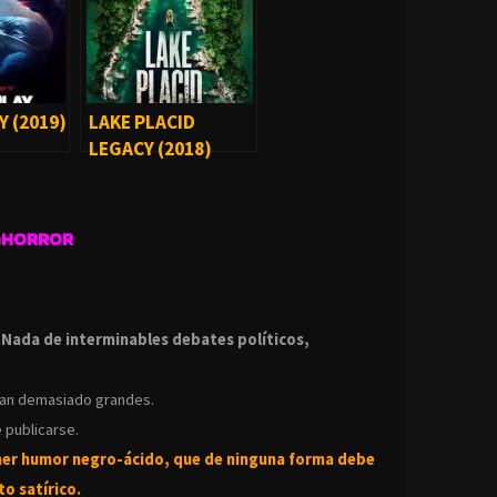
Y (2019)
LAKE PLACID
LEGACY (2018)
GHORROR
.
.
Nada de interminables debates políticos,
ean demasiado grandes.
 publicarse.
ner humor negro-
ácido, que de ninguna forma debe
o satírico.