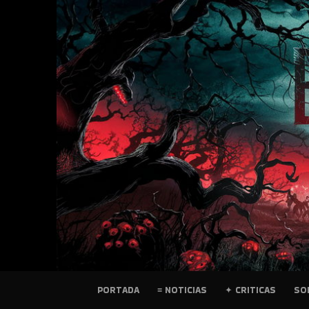
SKIP
TO
CONTENT
PELICULAS
PORTADA
≡ NOTICIAS
✦ CRITICAS
SO