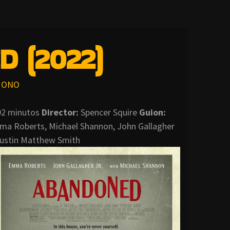
 (2022)
ONO
102 minutos
Director
:
Spencer Squire
Guion:
a Roberts, Michael Shannon, John Gallagher
, Justin Matthew Smith