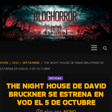
SKIP
TO
CONTENT
Primary
PELICULAS
Menu
DE TERROR |
BLOGHORROR
HOME
2021
SEPTIEMBRE
THE NIGHT HOUSE DE DAVID BRUCKNER SE
⋆
ESTRENA EN VOD EL 5 DE OCTUBRE
NOTICIAS
THE NIGHT HOUSE DE DAVID
BRUCKNER SE ESTRENA EN
VOD EL 5 DE OCTUBRE
5 años ago
MONO