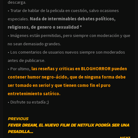
descarga.
• Tratar de hablar de la pelicula en cuestión, salvo ocasiones
especiales.
Nada de interminables debates políticos,
religiosos, de genero o sexualidad *
• Imágenes están permitidas, pero siempre con moderación y que
no sean demasiado grandes.
• Los comentarios de usuarios nuevos siempre son moderados
antes de publicarse.
• Por ultimo,
las reseñas y criticas en BLOGHORROR pueden
contener humor negro-
ácido, que de ninguna forma debe
ser tomado en serio! y que tienen como fin el puro
entretenimiento satírico.
• Disfrute su estadía ;)
CONTINUE
PREVIOUS
FEVER DREAM, EL NUEVO FILM DE NETFLIX PODRÍA SER UNA
READING
PESADILLA…
NEXT