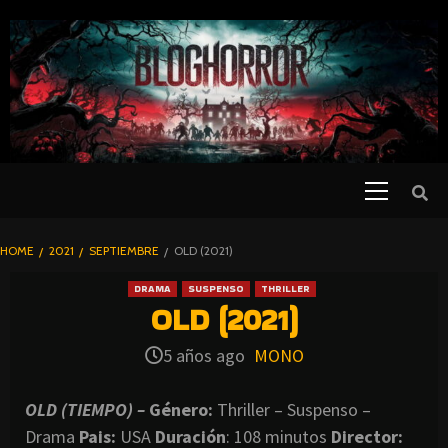
SKIP
TO
CONTENT
Primary
PELICULAS
Menu
DE TERROR |
BLOGHORROR
HOME
2021
SEPTIEMBRE
OLD (2021)
⋆
DRAMA
SUSPENSO
THRILLER
OLD (2021)
5 años ago
MONO
OLD (TIEMPO) –
Género:
Thriller – Suspenso –
Drama
Pais:
USA
Duración
: 108 minutos
Director
: