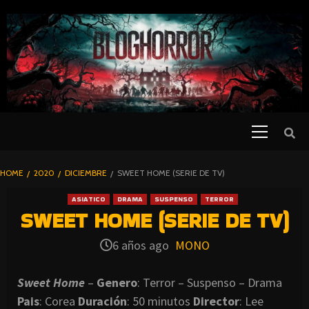
SKIP
TO
CONTENT
Primary
PELICULAS
Menu
DE TERROR |
BLOGHORROR
HOME
2020
DICIEMBRE
SWEET HOME (SERIE DE TV)
⋆
ASIATICO
DRAMA
SUSPENSO
TERROR
SWEET HOME (SERIE DE TV)
6 años ago
MONO
Sweet Home
–
Genero
: Terror – Suspenso – Drama
Pais
: Corea
Duración
: 50 minutos
Director
: Lee