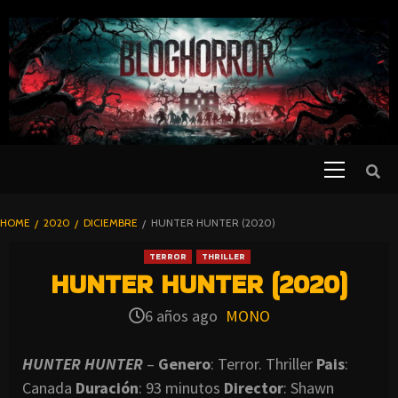
SKIP
TO
CONTENT
Primary
PELICULAS
Menu
DE TERROR |
BLOGHORROR
HOME
2020
DICIEMBRE
HUNTER HUNTER (2020)
⋆
TERROR
THRILLER
HUNTER HUNTER (2020)
6 años ago
MONO
HUNTER HUNTER
–
Genero
: Terror. Thriller
Pais
:
Canada
Duración
: 93 minutos
Director
: Shawn