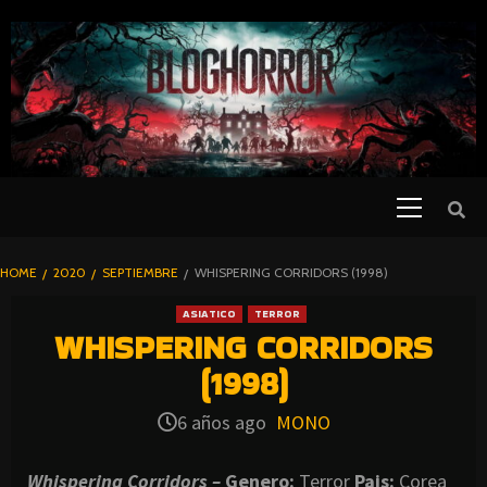
SKIP
TO
CONTENT
Primary
PELICULAS
Menu
DE TERROR |
BLOGHORROR
HOME
2020
SEPTIEMBRE
WHISPERING CORRIDORS (1998)
⋆
ASIATICO
TERROR
WHISPERING CORRIDORS
(1998)
6 años ago
MONO
Whispering Corridors –
Genero:
Terror
Pais:
Corea