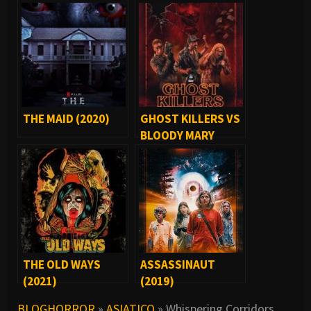
THE MAID (2020)
GHOST KILLERS VS
BLOODY MARY
(2018)
THE OLD WAYS
ASSASSINAUT
(2021)
(2019)
BLOGHORROR
»
ASIATICO
»
Whispering Corridors