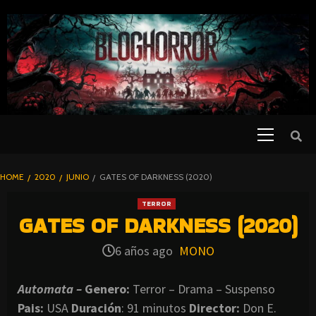
SKIP
TO
CONTENT
Primary
PELICULAS
Menu
DE TERROR |
BLOGHORROR
HOME
2020
JUNIO
GATES OF DARKNESS (2020)
⋆
TERROR
GATES OF DARKNESS (2020)
6 años ago
MONO
Automata –
Genero:
Terror – Drama – Suspenso
Pais:
USA
Duración
: 91 minutos
Director
:
Don E.