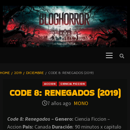
SKIP
TO
CONTENT
Primary
PELICULAS
Menu
DE TERROR |
BLOGHORROR
HOME
2019
DICIEMBRE
CODE 8: RENEGADOS (2019)
⋆
ACCION
CIENCIA FICCION
CODE 8: RENEGADOS (2019)
7 años ago
MONO
Code 8: Renegados –
Genero:
Ciencia Ficcion –
Accion
Pais:
Canada
Duración
: 90 minutos x capitulo