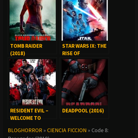
TOMB RAIDER
STAR WARS IX: THE
(2018)
RISE OF
SKYWALKER (2019)
RESIDENT EVIL –
DEADPOOL (2016)
WELCOME TO
RACCOON CITY
BLOGHORROR
»
CIENCIA FICCION
»
Code 8:
(2021)