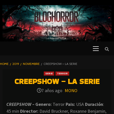
SKIP
TO
CONTENT
Primary
PELICULAS
Menu
DE TERROR |
BLOGHORROR
HOME
2019
NOVIEMBRE
CREEPSHOW – LA SERIE
⋆
SERIE
TERROR
CREEPSHOW – LA SERIE
7 años ago
MONO
CREEPSHOW –
Genero:
Terror
Pais:
USA
Duración
:
45 min
Director
:
David Bruckner, Roxanne Benjamin,