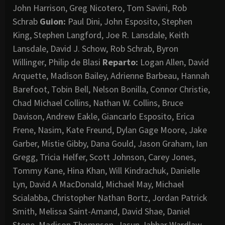
John Harrison, Greg Nicotero, Tom Savini, Rob
Schrab
Guion:
Paul Dini, John Esposito, Stephen
King, Stephen Langford, Joe R. Lansdale, Keith
Lansdale, David J. Schow, Rob Schrab, Byron
Willinger, Philip de Blasi
Reparto:
Logan Allen, David
Arquette, Madison Bailey, Adrienne Barbeau, Hannah
Barefoot, Tobin Bell, Nelson Bonilla, Connor Christie,
Chad Michael Collins, Nathan W. Collins, Bruce
Davison, Andrew Eakle, Giancarlo Esposito, Erica
Frene, Nasim, Kate Freund, Dylan Gage Moore, Jake
Garber, Mistie Gibby, Dana Gould, Jason Graham, Ian
Gregg, Tricia Helfer, Scott Johnson, Carey Jones,
Tommy Kane, Hina Khan, Will Kindrachuk, Danielle
Lyn, David A MacDonald, Michael May, Michael
Scialabba, Christopher Nathan Bortz, Jordan Patrick
Smith, Melissa Saint-Amand, David Shae, Daniel
Stone, Madison Thompson, Jasun Jabbar Wardlaw