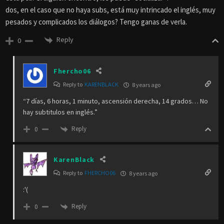
dos, en el caso que no haya subs, está muy intrincado el inglés, muy
pesados y complicados los diálogos? Tengo ganas de verla.
Reply
0
Fhercho06
Reply to
KARENBLACK
8 years ago
“7 días, 6 horas, 1 minuto, ascensión derecha, 14 grados… No
hay subtitulos en inglés.”
Reply
0
KarenBlack
Reply to
FHERCHO06
8 years ago
:'(
Reply
0