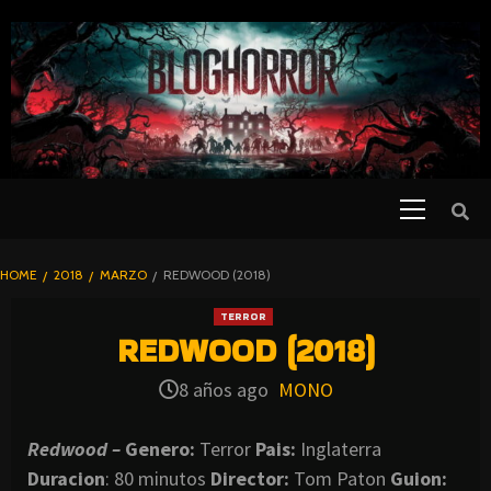
SKIP
TO
CONTENT
Primary
PELICULAS
Menu
DE TERROR |
BLOGHORROR
HOME
2018
MARZO
REDWOOD (2018)
⋆
TERROR
REDWOOD (2018)
8 años ago
MONO
Redwood –
Genero:
Terror
Pais:
Inglaterra
Duracion
: 80 minutos
Director:
Tom Paton
Guion: