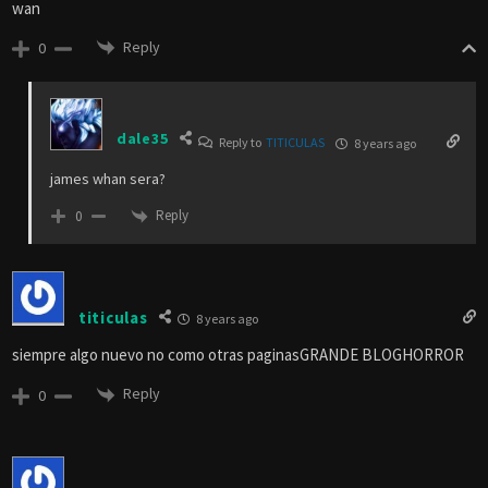
wan
Reply
0
dale35
Reply to
TITICULAS
8 years ago
james whan sera?
Reply
0
titiculas
8 years ago
siempre algo nuevo no como otras paginasGRANDE BLOGHORROR
Reply
0