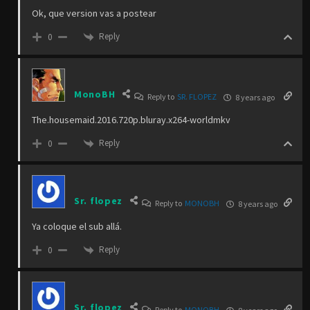
Ok, que version vas a postear
Reply
0
MonoBH
Reply to
SR. FLOPEZ
8 years ago
The.housemaid.2016.720p.bluray.x264-worldmkv
Reply
0
Sr. flopez
Reply to
MONOBH
8 years ago
Ya coloque el sub allá.
Reply
0
Sr. flopez
Reply to
MONOBH