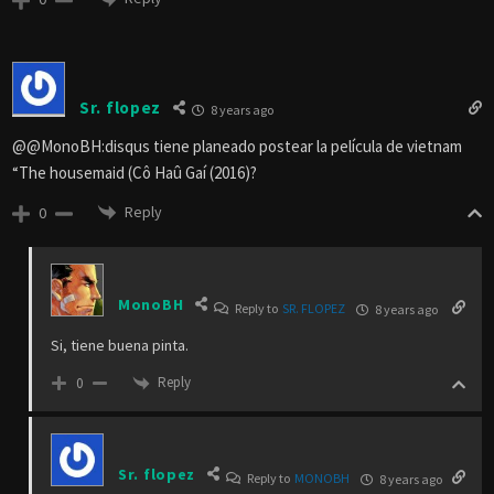
Sr. flopez
8 years ago
@@MonoBH:disqus tiene planeado postear la película de vietnam
“The housemaid (Cô Haû Gaí (2016)?
Reply
0
MonoBH
Reply to
SR. FLOPEZ
8 years ago
Si, tiene buena pinta.
Reply
0
Sr. flopez
Reply to
MONOBH
8 years ago