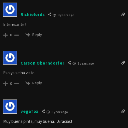
Richielords
8 years ago
Interesante!
Reply
0
Carson Oberndorfer
8 years ago
Eso ya se ha visto.
Reply
0
vegafox
8 years ago
Muy buena pinta, muy buena…Gracias!