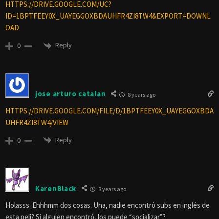
HTTPS://DRIVE.GOOGLE.COM/UC?
ID=1BPTFEEY0X_UAYEGGOXBDAUHFR4ZI8TW4&EXPORT=DOWNL
OAD
Reply
0
jose arturo catalan
8 years ago
HTTPS://DRIVE.GOOGLE.COM/FILE/D/1BPTFEEY0X_UAYEGGOXBDA
UHFR4ZI8TW4/VIEW
Reply
0
KarenBlack
8 years ago
Holasss. Ehhhmm dos cosas. Una, nadie encontró subs en inglés de
esta peli? Si alguien encontró, los puede “socializar”?