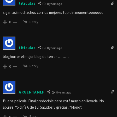
titiculas
8 years ago
sigan asi muchachos con los mejores top del momentooooooo
Reply
0
titiculas
8 years ago
bloghorror el mejor blog de terror ………
Reply
0
ARGENTAMLF
8 years ago
Buena película. Final predecible pero está muy bien llevada. No
aburre. Yo diría 6 de 10. Saludos y gracias, “Mono”.
Reply
0