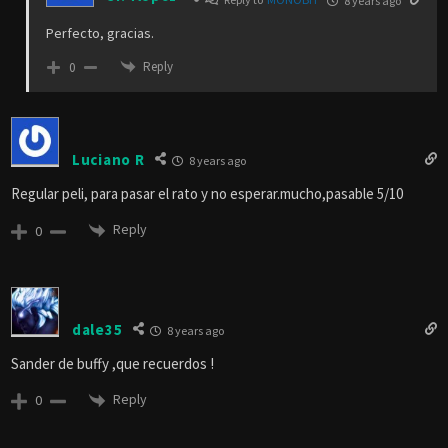
8 years ago
Perfecto, gracias.
Reply
0
Luciano R
8 years ago
Regular peli, para pasar el rato y no esperar.mucho,pasable 5/10
Reply
0
dale35
8 years ago
Sander de buffy ,que recuerdos !
Reply
0