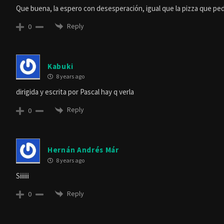
Que buena, la espero con desesperación, igual que la pizza que pedí
Reply
0
Kabuki
8 years ago
dirigida y escrita por Pascal hay q verla
Reply
0
Hernán Andrés Már
8 years ago
Siiiiii
Reply
0