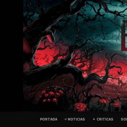
SKIP
TO
CONTENT
PELICULAS
PORTADA
≡ NOTICIAS
✦ CRITICAS
SO