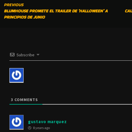
CONTINUE
PREVIOUS
BLUMHOUSE PROMETE EL TRAILER DE ‘HALLOWEEN’ A
CAU
READING
PRINCIPIOS DE JUNIO
Subscribe
3
COMMENTS
gustavo marquez
8 years ago