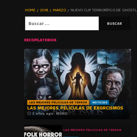
DE TERROR |
BLOGHORROR
HOME
2018
MARZO
NUEVO CLIP TERRORÍFICO DE ‘GHOSTL
⋆
Buscar:
RECOPILATORIOS
LAS MEJORES PELICULAS DE TERROR
NOTICIAS
LAS MEJORES PELÍCULAS DE EXORCISMOS
2 años ago
MONO
LAS MEJORES PELICULAS DE TERROR