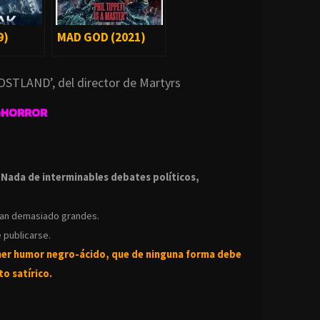
9)
MAD GOD (2021)
HOSTLAND’, del director de Martyrs
GHORROR
.
.
Nada de interminables debates políticos,
ean demasiado grandes.
 publicarse.
ner humor negro-
ácido, que de ninguna forma debe
o satírico.