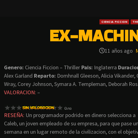
CIENCIA FICCION
THR
EX-MACHIN
11 años ago
Genero:
Ciencia Ficcion – Thriller
Pais:
Inglaterra
Duracio
Alex Garland
Reparto:
Domhnall Gleeson, Alicia Vikander, 
Wray, Corey Johnson, Symara A. Templeman, Deborah Rosa
VALORACION:
–
RESEÑA:
Un programador podrido en dinero selecciona a
Caleb, un joven empleado de su empresa, para que pase u
semana en un lugar remoto de la civilizacion, con el objeti