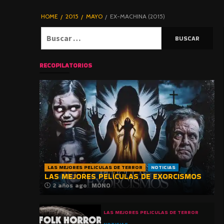
DE TERROR |
BLOGHORROR
HOME
2015
MAYO
EX-MACHINA (2015)
⋆
Buscar:
RECOPILATORIOS
LAS MEJORES PELICULAS DE TERROR
NOTICIAS
LAS MEJORES PELÍCULAS DE EXORCISMOS
2 años ago
MONO
LAS MEJORES PELICULAS DE TERROR