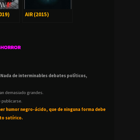
019)
AIR (2015)
GHORROR
.
.
Nada de interminables debates políticos,
ean demasiado grandes.
 publicarse.
ner humor negro-
ácido, que de ninguna forma debe
o satírico.