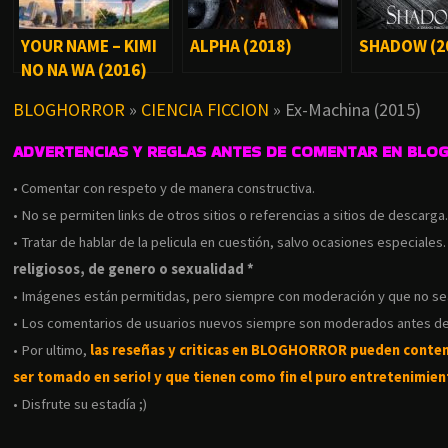
YOUR NAME – KIMI
ALPHA (2018)
SHADOW (2
NO NA WA (2016)
BLOGHORROR
»
CIENCIA FICCION
»
Ex-Machina (2015)
ADVERTENCIAS Y REGLAS ANTES DE COMENTAR EN BLO
• Comentar con respeto y de manera constructiva.
• No se permiten links de otros sitios o referencias a sitios de descarga
• Tratar de hablar de la pelicula en cuestión, salvo ocasiones especiales
religiosos, de genero o sexualidad *
• Imágenes están permitidas, pero siempre con moderación y que no s
• Los comentarios de usuarios nuevos siempre son moderados antes de
• Por ultimo,
las reseñas y criticas en BLOGHORROR pueden conte
ser tomado en serio! y que tienen como fin el puro entretenimient
• Disfrute su estadía ;)