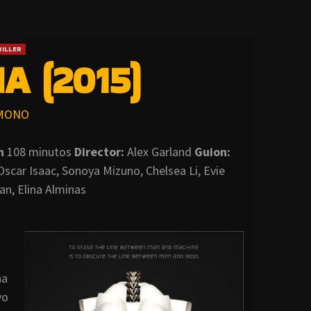
ILLER
A (2015)
MONO
n
108 minutos
Director:
Alex Garland
Guion:
Oscar Isaac, Sonoya Mizuno, Chelsea Li, Evie
n, Elina Alminas
na
vo