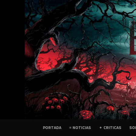
SKIP
TO
CONTENT
PELICULAS
PORTADA
≡ NOTICIAS
✦ CRITICAS
SO