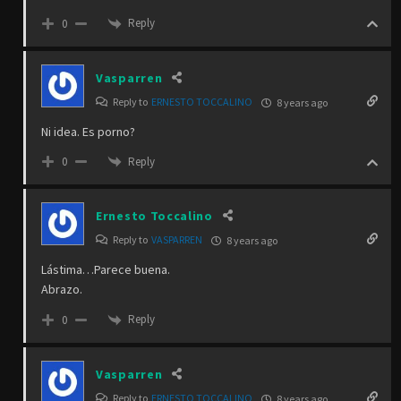
Reply
0
Vasparren
Reply to
ERNESTO TOCCALINO
8 years ago
Ni idea. Es porno?
Reply
0
Ernesto Toccalino
Reply to
VASPARREN
8 years ago
Lástima…Parece buena.
Abrazo.
Reply
0
Vasparren
Reply to
ERNESTO TOCCALINO
8 years ago