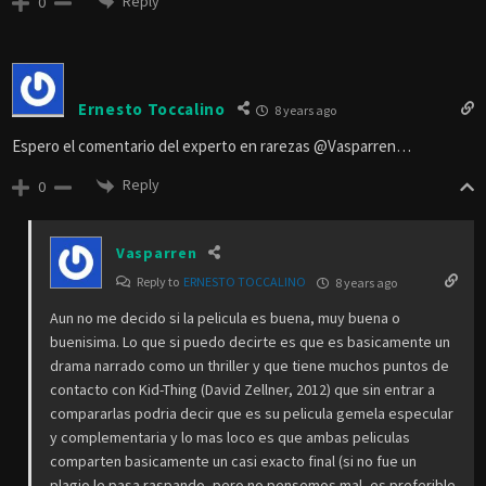
Reply
0
Ernesto Toccalino
8 years ago
Espero el comentario del experto en rarezas @Vasparren…
Reply
0
Vasparren
Reply to
ERNESTO TOCCALINO
8 years ago
Aun no me decido si la pelicula es buena, muy buena o
buenisima. Lo que si puedo decirte es que es basicamente un
drama narrado como un thriller y que tiene muchos puntos de
contacto con Kid-Thing (David Zellner, 2012) que sin entrar a
compararlas podria decir que es su pelicula gemela especular
y complementaria y lo mas loco es que ambas peliculas
comparten basicamente un casi exacto final (si no fue un
plagio le pasa raspando, pero no pensemos mal, es preferible