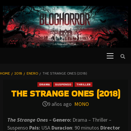
SKIP
TO
CONTENT
Primary
PELICULAS
Menu
DE TERROR |
BLOGHORROR
HOME
2018
ENERO
THE STRANGE ONES (2018)
⋆
DRAMA
SUSPENSO
THRILLER
THE STRANGE ONES (2018)
9 años ago
MONO
The Strange Ones –
Genero:
Drama – Thriller –
Suspenso
Pais:
USA
Duracion
: 90 minutos
Director