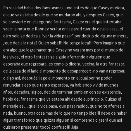
En realidad habia dos fanstasmas, uno antes de que Casey muriera,
el que ya estaba desde que se mudaron ahi, y despues Casey, que
se convierte en el segundo fantasma, Casey era el que intentaba
sacar la nota que Rooney oculta en la pared cuando deja la casa, el
otro solo se dedica a “ver la vida pasar” por decirlo de alguna manera,
¿que decia la nota? Quien sabe!!! No tengo idea!!! Pero imagino que
era algo que logro hacer que Casey no vagara mas por el mundo de
los vivos, el otro fantasta se siguio aferrando a alguien que
esperaba que regresara, es como lo dice su vecina, la otra fantasta,
de la casa de al lado al momento de desaparecer: -no van a regresar,
o algo así, después llego el momento en el cual por no poder
renunciar a eso que tanto esperaba, ya habiendo vivido muchos
años, decadas, siglos, decide terminar tambien con su existencia,
hablo del fantasma que ya estaba ahi desde el principio. Quizas el
mensaje es… que la vida pasa, que pasa rapido, que no te aferres a
nada, bueno, otra cosa mas de lo que no tengo idea!!! debe de haber
algun transfondo que quizas alguien sí comprenda o ¿será que asi
quisieron presentar todo? confuso!!! Jaja