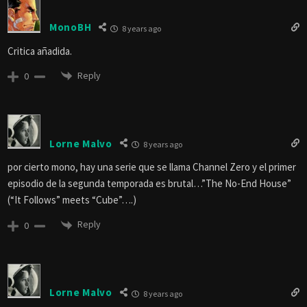
MonoBH
8 years ago
Critica añadida.
Reply
0
Lorne Malvo
8 years ago
por cierto mono, hay una serie que se llama Channel Zero y el primer
episodio de la segunda temporada es brutal…”The No-End House”
(“It Follows” meets “Cube”….)
Reply
0
Lorne Malvo
8 years ago