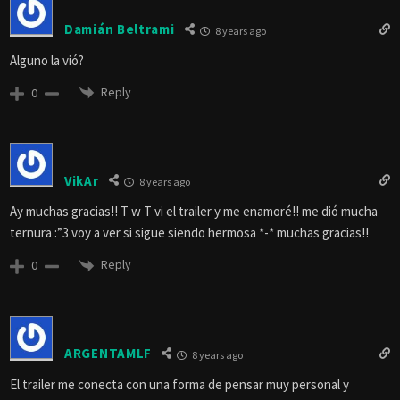
Damián Beltrami
8 years ago
Alguno la vió?
Reply
0
VikAr
8 years ago
Ay muchas gracias!! T w T vi el trailer y me enamoré!! me dió mucha
ternura :”3 voy a ver si sigue siendo hermosa *-* muchas gracias!!
Reply
0
ARGENTAMLF
8 years ago
El trailer me conecta con una forma de pensar muy personal y