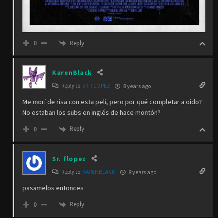
Reply
0
KarenBlack
Reply to
SR. FLOPEZ
8 years ago
Me morí de risa con esta peli, pero por qué completar a oido?
No estaban los subs en inglés de hace montón?
Reply
0
Sr. flopez
Reply to
KARENBLACK
8 years ago
pasamelos entonces
Reply
0