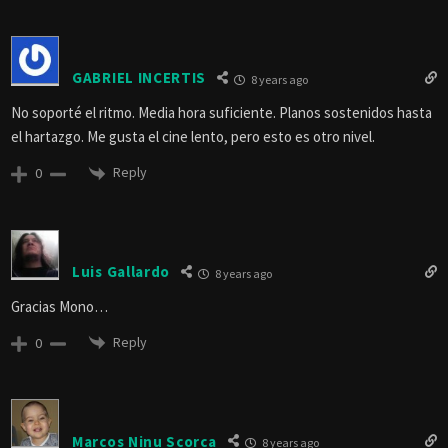
GABRIEL INCERTIS
8 years ago
No soporté el ritmo. Media hora suficiente. Planos sostenidos hasta
el hartazgo. Me gusta el cine lento, pero esto es otro nivel.
Reply
0
Luis Gallardo
8 years ago
Gracias Mono…
Reply
0
Marcos Ninu Scorca
8 years ago