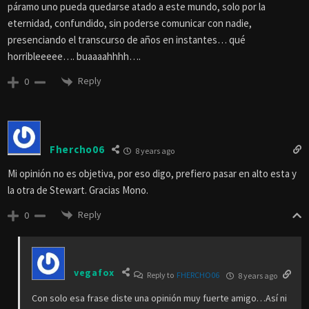
páramo uno pueda quedarse atado a este mundo, solo por la
eternidad, confundido, sin poderse comunicar con nadie,
presenciando el transcurso de años en instantes… qué
horribleeeee…. buaaaahhhh….
Reply
0
Fhercho06
8 years ago
Mi opinión no es objetiva, por eso digo, prefiero pasar en alto esta y
la otra de Stewart. Gracias Mono.
Reply
0
vegafox
Reply to
FHERCHO06
8 years ago
Con solo esa frase diste una opinión muy fuerte amigo…Así ni