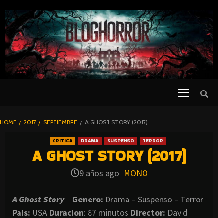
SKIP
TO
CONTENT
Primary
PELICULAS
Menu
DE TERROR |
BLOGHORROR
HOME
2017
SEPTIEMBRE
A GHOST STORY (2017)
⋆
CRITICA
DRAMA
SUSPENSO
TERROR
A GHOST STORY (2017)
9 años ago
MONO
A Ghost Story –
Genero:
Drama – Suspenso – Terror
Pais:
USA
Duracion
: 87 minutos
Director:
David