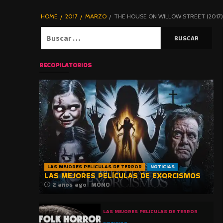
DE TERROR |
BLOGHORROR
HOME
2017
MARZO
THE HOUSE ON WILLOW STREET (2017)
⋆
Buscar:
RECOPILATORIOS
LAS MEJORES PELICULAS DE TERROR
NOTICIAS
LAS MEJORES PELÍCULAS DE EXORCISMOS
2 años ago
MONO
LAS MEJORES PELICULAS DE TERROR