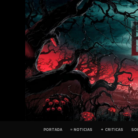
SKIP
TO
CONTENT
PELICULAS
PORTADA
≡ NOTICIAS
✦ CRITICAS
SO