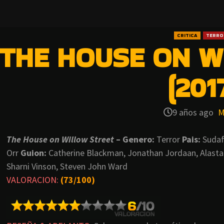
CRITICA
TERRO
THE HOUSE ON W
(201
9 años ago
M
The House on Willow Street
– Genero:
Terror
Pais:
Sudaf
Orr
Guion:
Catherine Blackman, Jonathan Jordaan, Alastai
Sharni Vinson, Steven John Ward
VALORACION:
(73/100)