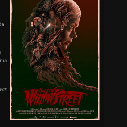
da
i
orma
evar