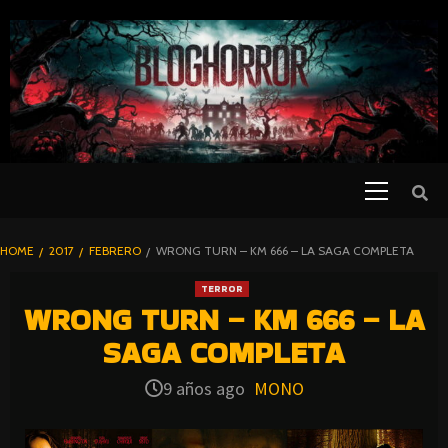
SKIP
TO
CONTENT
Primary
PELICULAS
Menu
DE TERROR |
BLOGHORROR
HOME
2017
FEBRERO
WRONG TURN – KM 666 – LA SAGA COMPLETA
⋆
TERROR
WRONG TURN – KM 666 – LA
SAGA COMPLETA
9 años ago
MONO