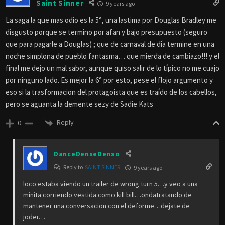
Saint Sinner
9 years ago
La saga la que mas odio es la 5°, una lastima por Douglas Bradley me
disgusto porque se termino por afan y bajo presupuesto (seguro
que para pagarle a Douglas) ; que de carnaval de día termine en una
noche simplona de pueblo fantasma… que mierda de cambiazo!!! y el
final me dejo un mal sabor, aunque quiso salir de lo típico no me cuajo
por ninguno lado. Es mejor la 6° por esto, pese el flojo argumento y
eso si la trasformacion del protagoista que es traído de los cabellos,
pero se aguanta la demente sezy de Sadie Kats
Reply
0
DanceDenseDenso
Reply to
SAINT SINNER
9 years ago
loco estaba viendo un trailer de wrong turn 5…y veo a una
minita corriendo vestida como kill bill…ondatratando de
mantener una conversacion con el deforme…dejate de
joder…