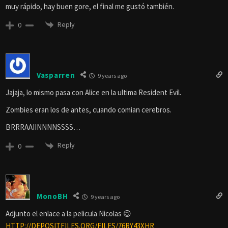
muy rápido, hay buen gore, el final me gustó también.
Reply
0
Vasparren
9 years ago
Jajaja, lo mismo pasa con Alice en la ultima Resident Evil.
Zombies eran los de antes, cuando comian cerebros.
BRRRAAIINNNNSSSS…
Reply
0
MonoBH
9 years ago
Adjunto el enlace a la pelicula Nicolas 😉
HTTP://DEPOSITFILES.ORG/FILES/76RY43XHR