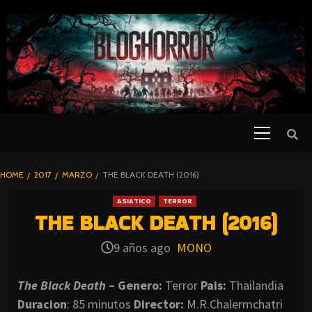
SKIP
TO
CONTENT
Primary
PELICULAS
Menu
DE TERROR |
BLOGHORROR
HOME
2017
MARZO
THE BLACK DEATH (2016)
⋆
ASIATICO
TERROR
THE BLACK DEATH (2016)
9 años ago
MONO
The Black Death
– Genero:
Terror
Pais:
Thailandia
Duracion
: 85 minutos
Director:
M.R.Chalermchatri