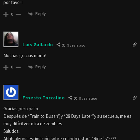
por favor!
Reply
0
Luis Gallardo
9 years ago
Muchas gracias mono!
Reply
0
Ernesto Toccalino
9 years ago
Gracias,pero paso.
Después de “Train to Busan”,y “28 Days Later”y su secuela, me es
muy difícil ver otra de zombies.
Saludos.
Ahhh,alguna estimación sobre cuando estará “Ring´s”????