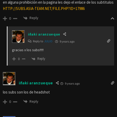
en alguna prohibición en la pagina les dejo el enlace de los subtitulos
HTTP://SUBS.ASIA-TEAM.NET/FILE.PHP?ID=17986
Reply
0
iñaki aranzueque
Reply to
JULIO
9 years ago
gracias x los subs!!!!!
Reply
0
iñaki aranzueque
9 years ago
los subs son los de headshot
Reply
0