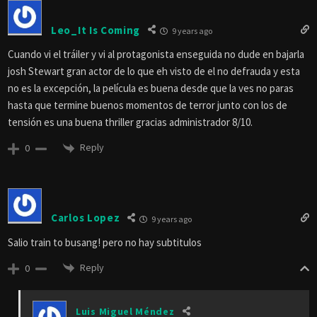
Leo_It Is Coming
9 years ago
Cuando vi el tráiler y vi al protagonista enseguida no dude en bajarla
josh Stewart gran actor de lo que eh visto de el no defrauda y esta
no es la excepción, la película es buena desde que la ves no paras
hasta que termine buenos momentos de terror junto con los de
tensión es una buena thriller gracias administrador 8/10.
Reply
0
Carlos Lopez
9 years ago
Salio train to busang! pero no hay subtitulos
Reply
0
Luis Miguel Méndez