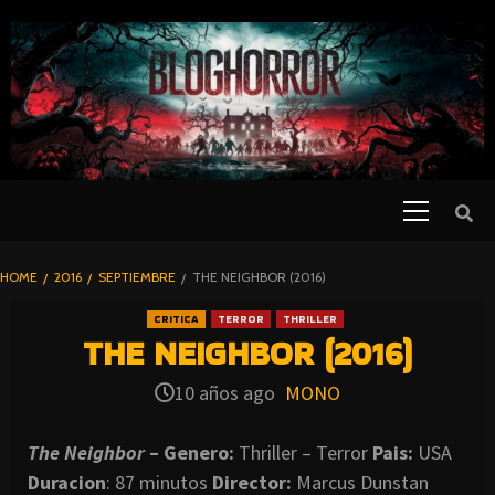
SKIP
TO
CONTENT
Primary
PELICULAS
Menu
DE TERROR |
BLOGHORROR
HOME
2016
SEPTIEMBRE
THE NEIGHBOR (2016)
⋆
CRITICA
TERROR
THRILLER
THE NEIGHBOR (2016)
10 años ago
MONO
The Neighbor
– Genero:
Thriller – Terror
Pais:
USA
Duracion
: 87 minutos
Director:
Marcus Dunstan