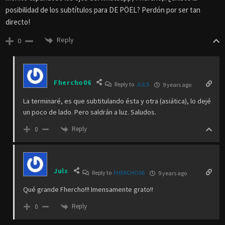
posibilidad de los subtítulos para DE PÖEL? Perdón por ser tan
directo!
Reply
0
Fhercho06
Reply to
JULS
9 years ago
La terminaré, es que subtitulando ésta y otra (asiática), lo dejé
un poco de lado. Pero saldrán a luz. Saludos.
Reply
0
Juls
Reply to
FHERCHO06
9 years ago
Qué grande Fhercho!!! Imensamente grato!!
Reply
0