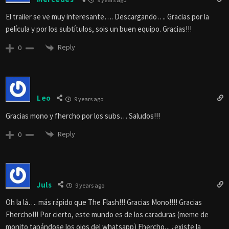
El trailer se ve muy interesante…. Descargando…. Gracias por la
película y por los subtítulos, sois un buen equipo. Gracias!!!
Reply
0
Leo
9 years ago
Gracias mono y fhercho por los subs… Saludos!!!
Reply
0
Juls
9 years ago
Oh la lá…. más rápido que The Flash!!! Gracias Mono!!!! Gracias
Fhercho!!! Por cierto, este mundo es de los caraduras (meme de
monito tapándose los ojos del whatsapp) Fhercho,.. ¿existe la