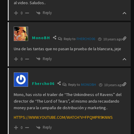
al video. Saludos..
Reply
0
MonoBH
Reply to
FHERCHO06
10 years ago
Una de las tantas que no pasan la prueba de la blancura, jeje
Reply
0
Fhercho06
Reply to
MONOBH
10 years ago
Mono, has visto el trailer de “The Unkindness of Ravens” del
director de “The Lord of Tears”, el mismo anda recaudando
money para la campaña de distribución y marketing..
HTTPS://WWW.YOUTUBE.COM/WATCH?V=FPQMPR9KNWS
Reply
0