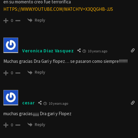
en su momento creo fue terrorifica
HTTPS://WWW.YOUTUBE.COM/WATCH?V=X3QQGHB-JJS
Reply
0
Veronica Diaz Vasquez
10 years ago
Muchas gracias Dra Gari y flopez… se pasaron como siempre!!!!!!!
Reply
0
cesar
10 years ago
muchas gracias¡¡¡¡¡ Dra gari y Flopez
Reply
0