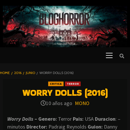
SKIP
TO
CONTENT
Primary
PELICULAS
Menu
DE TERROR |
BLOGHORROR
HOME
2016
JUNIO
WORRY DOLLS (2016)
⋆
CRITICA
TERROR
WORRY DOLLS (2016)
10 años ago
MONO
Worry Dolls
– Genero:
Terror
Pais:
USA
Duracion
: –
minutos
Director:
Padraig Reynolds
Guion:
Danny