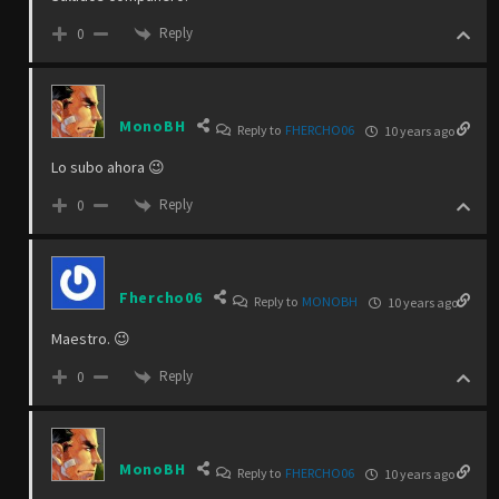
Reply
0
MonoBH
Reply to
FHERCHO06
10 years ago
Lo subo ahora 😉
Reply
0
Fhercho06
Reply to
MONOBH
10 years ago
Maestro. 😉
Reply
0
MonoBH
Reply to
FHERCHO06
10 years ago