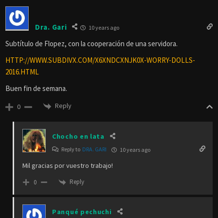
Dra. Gari
10 years ago
Subtítulo de Flopez, con la cooperación de una servidora.
HTTP://WWW.SUBDIVX.COM/X6XNDCXNJK0X-WORRY-DOLLS-
2016.HTML
Buen fin de semana.
Reply
0
Chocho en lata
Reply to
DRA. GARI
10 years ago
Mil gracias por vuestro trabajo!
Reply
0
Panqué pechuchi