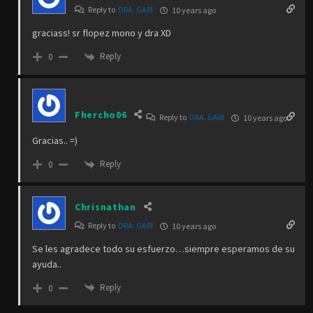
Reply to
DRA. GARI
10 years ago
graciass! sr flopez mono y dra XD
Reply
0
Fhercho06
Reply to
DRA. GARI
10 years ago
Gracias.. =)
Reply
0
Chrisnathan
Reply to
DRA. GARI
10 years ago
Se les agradece todo su esfuerzo…siempre esperamos de su
ayuda..
Reply
0