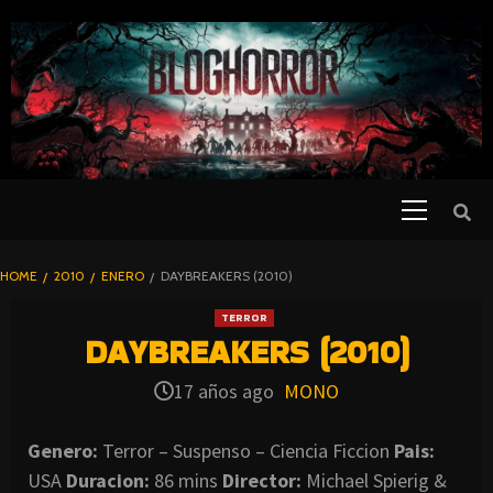
SKIP
TO
CONTENT
Primary
PELICULAS
Menu
DE TERROR |
BLOGHORROR
HOME
2010
ENERO
DAYBREAKERS (2010)
⋆
TERROR
DAYBREAKERS (2010)
17 años ago
MONO
Genero:
Terror – Suspenso – Ciencia Ficcion
Pais:
USA
Duracion:
86 mins
Director:
Michael Spierig &