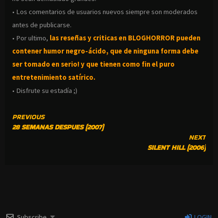
• Los comentarios de usuarios nuevos siempre son moderados
antes de publicarse.
• Por ultimo,
las reseñas y criticas en BLOGHORROR pueden
contener humor negro-
ácido, que de ninguna forma debe
ser tomado en serio! y que tienen como fin el puro
entretenimiento satírico.
• Disfrute su estadía ;)
CONTINUE
PREVIOUS
28 SEMANAS DESPUES (2007)
READING
NEXT
SILENT HILL (2006)
Subscribe
LOGIN