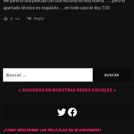
Me pareció una película con una historia no muy buena……pero el
apartado técnico es exquisito…..en todo caso le doy 7/10
Reply
0
Buscar:
↓ SIGUENOS EN NUESTRAS REDES SOCIALES ↓
TWITTER
FACEBOOK
¿COMO DESCARGAR LAS PELICULAS EN BLOGHORROR?