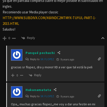
ya que en pantalla completa cubre lo mejor posible el subtitulado en
ingles.
Recomiendo usar Media player classic
HTTP://WWW.SUBDIVX.COM/X6XNDC2MTMYX-TUYUL-PART-1-
2015.HTML
Saludos!
Reply
0
Panqué pechuchi
Reply to
SR. FLOPEZ
9 years ago
gracias sr flopez, dra y mono! XD a ver que tal está la peli
Reply
0
Hakunamatata
Reply to
SR. FLOPEZ
9 years ago
Opa,, muchas gracias flopez,,me voy a dar una festin en mi