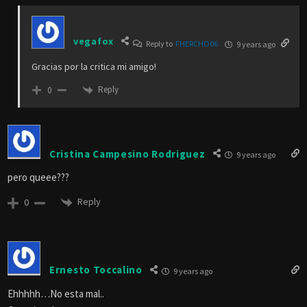
vegafox
Reply to
FHERCHO06
9 years ago
Gracias por la critica mi amigo!
Reply
0
Cristina Campesino Rodriguez
9 years ago
pero queee???
Reply
0
Ernesto Toccalino
9 years ago
Ehhhhh…No esta mal..