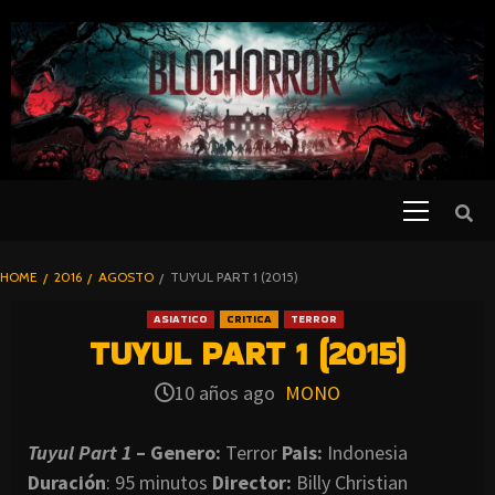
SKIP
TO
CONTENT
Primary
PELICULAS
Menu
DE TERROR |
BLOGHORROR
HOME
2016
AGOSTO
TUYUL PART 1 (2015)
⋆
ASIATICO
CRITICA
TERROR
TUYUL PART 1 (2015)
10 años ago
MONO
Tuyul Part 1
– Genero:
Terror
Pais:
Indonesia
Duración
: 95 minutos
Director:
Billy Christian