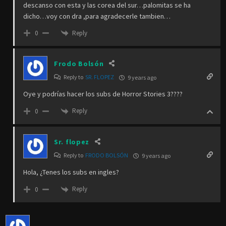
descanso con esta y las corea del sur…palomitas se ha
dicho…voy con dra ,para agradecerle tambien…
Reply
0
Frodo Bolsón
Reply to
SR. FLOPEZ
9 years ago
Oye y podrías hacer los subs de Horror Stories 3????
Reply
0
Sr. flopez
Reply to
FRODO BOLSÓN
9 years ago
Hola, ¿Tenes los subs en ingles?
Reply
0