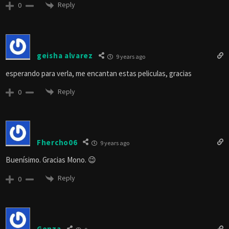
Reply
0
geisha alvarez
9 years ago
esperando para verla, me encantan estas peliculas, gracias
Reply
0
Fhercho06
9 years ago
Buenísimo. Gracias Mono. 😉
Reply
0
Gonza