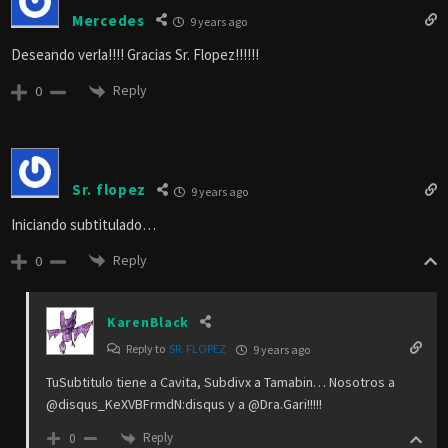
Mercedes
9 years ago
Deseando verla!!!! Gracias Sr. Flopez!!!!!!
Reply
0
Sr. flopez
9 years ago
Iniciando subtitulado…
Reply
0
KarenBlack
Reply to
SR. FLOPEZ
9 years ago
TuSubtitulo tiene a Cavita, Subdivx a Tamabin… Nosotros a
@disqus_KeXVBFrmdN:disqus y a @Dra.Gari!!!!!
Reply
0