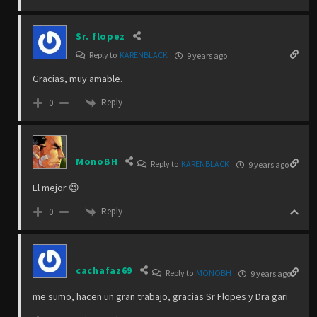
Sr. flopez
Reply to
KARENBLACK
9 years ago
Gracias, muy amable.
Reply
0
MonoBH
Reply to
KARENBLACK
9 years ago
El mejor 😉
Reply
0
cachafaz69
Reply to
MONOBH
9 years ago
me sumo, hacen un gran trabajo, gracias Sr Flopes y Dra gari