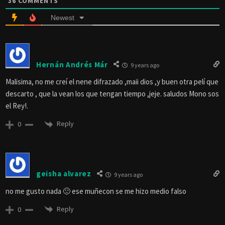
36
COMMENTS
Newest
Hernán Andrés Már
9 years ago
Malisima, no me creí el nene difrazado ,maii dios ,y buen otra pelí que
descarto , que la vean los que tengan tiempo ,jeje. saludos Mono sos
el Rey!.
Reply
0
geisha alvarez
9 years ago
no me gusto nada 🙁 ese muñecon se me hizo medio falso
Reply
0