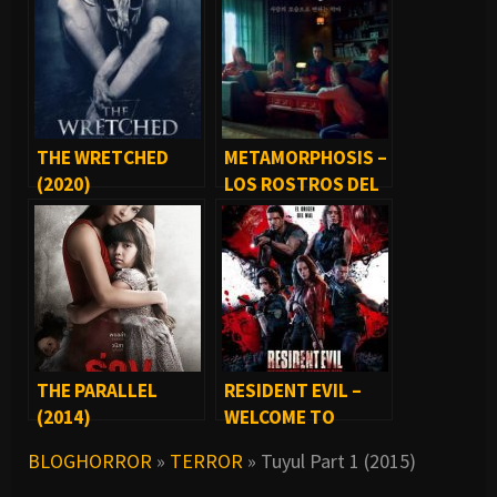
THE WRETCHED
METAMORPHOSIS –
(2020)
LOS ROSTROS DEL
DIABLO (2019)
THE PARALLEL
RESIDENT EVIL –
(2014)
WELCOME TO
RACCOON CITY
BLOGHORROR
»
TERROR
»
Tuyul Part 1 (2015)
(2021)