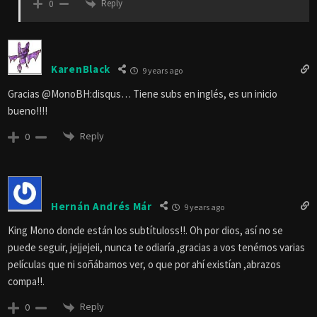
Reply
0
KarenBlack
9 years ago
Gracias @MonoBH:disqus… Tiene subs en inglés, es un inicio
bueno!!!!
Reply
0
Hernán Andrés Már
9 years ago
King Mono donde están los subtítuloss!!. Oh por dios, así no se
puede seguir, jejjejeii, nunca te odiaría ,gracias a vos tenémos varias
películas que ni soñábamos ver, o que por ahí existían ,abrazos
compa!!.
Reply
0