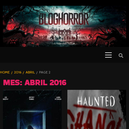
SKIP
TO
CONTENT
Primary
PELICULAS
Menu
DE TERROR |
BLOGHORROR
HOME
2016
ABRIL
PAGE 2
⋆
MES:
ABRIL 2016