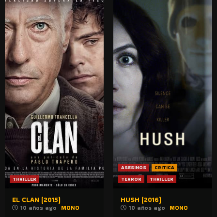
ASESINOS
CRITICA
THRILLER
TERROR
THRILLER
EL CLAN (2015)
HUSH (2016)
10 años ago
MONO
10 años ago
MONO