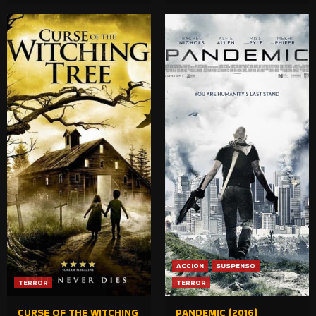
ACCION
SUSPENSO
TERROR
TERROR
CURSE OF THE WITCHING
PANDEMIC (2016)