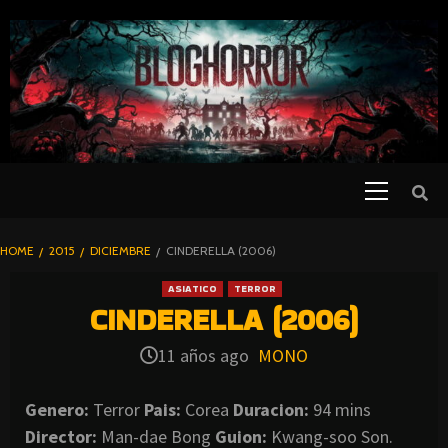
SKIP
TO
CONTENT
Primary
PELICULAS
Menu
DE TERROR |
BLOGHORROR
HOME
2015
DICIEMBRE
CINDERELLA (2006)
⋆
ASIATICO
TERROR
CINDERELLA (2006)
11 años ago
MONO
Genero:
Terror
Pais:
Corea
Duracion:
94 mins
Director:
Man-dae Bong
Guion:
Kwang-soo Son.