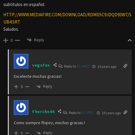
subtitulos en español:
HTTP://WWW.MEDIAFIRE.COM/DOWNLOAD/RDMD5C9JDQD93W7/S
UB4.SRT
Saludos.
Reply
0
vegafox
Reply to
FLOPEZ
10 years ago
Excelente muchas gracias!
Reply
0
Fhercho06
Reply to
FLOPEZ
10 years ago
Como siempre flopez, muchas gracias.!
Reply
0