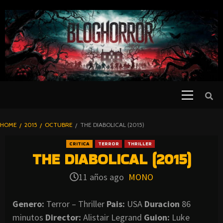
SKIP
TO
CONTENT
Primary
PELICULAS
Menu
DE TERROR |
BLOGHORROR
HOME
2015
OCTUBRE
THE DIABOLICAL (2015)
⋆
CRITICA
TERROR
THRILLER
THE DIABOLICAL (2015)
11 años ago
MONO
Genero:
Terror – Thriller
Pais:
USA
Duracion
86
minutos
Director:
Alistair Legrand
Guion:
Luke