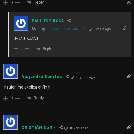
Reply
0
PAUL ESPINOSA
Reply to
JESÚS FCB RODRÍGUEZ
9 years ago
JAJAJJAJAAJ
Reply
0
Alejandra Benitez
10 years ago
alguien me explica el final
Reply
0
CRISTIÁN ZuN.-
10 years ago