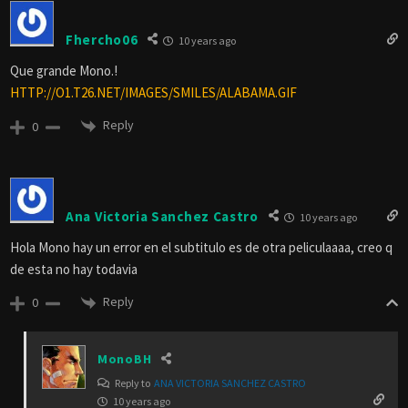
Fhercho06
10 years ago
Que grande Mono.!
HTTP://O1.T26.NET/IMAGES/SMILES/ALABAMA.GIF
Reply
0
Ana Victoria Sanchez Castro
10 years ago
Hola Mono hay un error en el subtitulo es de otra peliculaaaa, creo q
de esta no hay todavia
Reply
0
MonoBH
Reply to
ANA VICTORIA SANCHEZ CASTRO
10 years ago