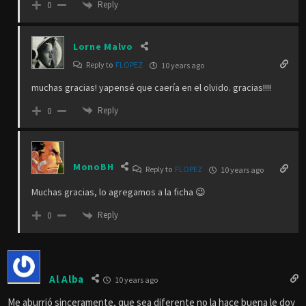
Reply
0
Lorne Malvo
Reply to
FLOPEZ
10 years ago
muchas gracias! yapensé que caería en el olvido. gracias!!!!
Reply
0
MonoBH
Reply to
FLOPEZ
10 years ago
Muchas gracias, lo agregamos a la ficha 😉
Reply
0
Al Alba
10 years ago
Me aburrió sinceramente, que sea diferente no la hace buena le doy