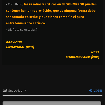
• Por ultimo,
las reseñas y criticas en BLOGHORROR pueden
contener humor negro-
ácido, que de ninguna forma debe
ser tomado en serio! y que tienen como fin el puro
entretenimiento satírico.
• Disfrute su estadía ;)
CONTINUE
PREVIOUS
UNNATURAL (2015)
READING
NEXT
CHARLIES FARM (2015)
Subscribe
LOGIN