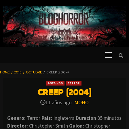
SKIP
TO
CONTENT
Primary
PELICULAS
Menu
DE TERROR |
BLOGHORROR
HOME
2015
OCTUBRE
CREEP (2004)
⋆
ASESINOS
TERROR
CREEP (2004)
11 años ago
MONO
Genero:
Terror
Pais:
Inglaterra
Duracion
85 minutos
Director:
Christopher Smith
Guion:
Christopher