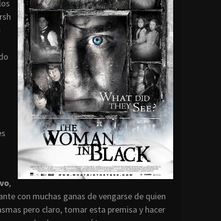
los
rsh
e
ndo
es
ivo
,
ante con muchas ganas de vengarse de quien
asmas pero claro, tomar esta premisa y hacer