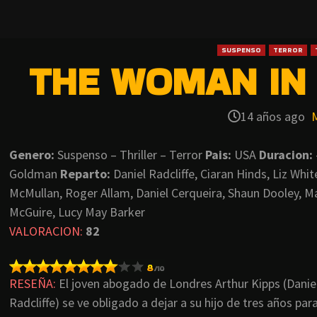
SUSPENSO
TERROR
THE WOMAN IN 
14 años ago
Genero:
Suspenso – Thriller – Terror
Pais:
USA
Duracion:
Goldman
Reparto:
Daniel Radcliffe, Ciaran Hinds, Liz Whi
McMullan, Roger Allam, Daniel Cerqueira, Shaun Dooley, Ma
McGuire, Lucy May Barker
VALORACION:
82
RESEÑA:
El joven abogado de Londres Arthur Kipps (Danie
Radcliffe) se ve obligado a dejar a su hijo de tres años par