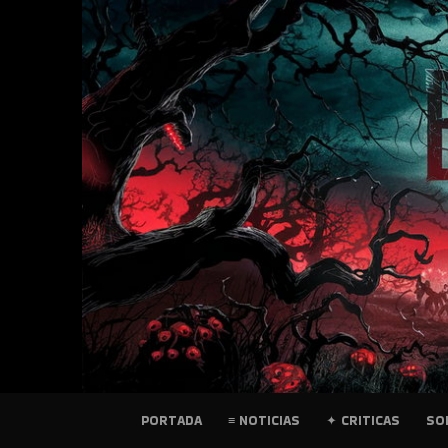
SKIP
TO
CONTENT
PELICULAS
PORTADA
≡ NOTICIAS
✦ CRITICAS
SO