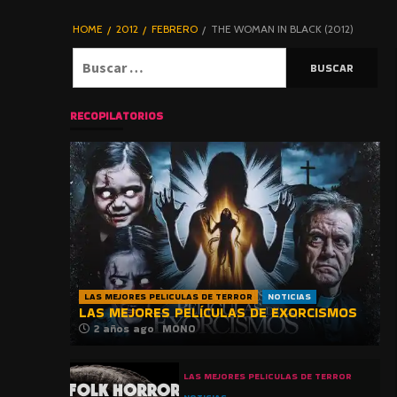
DE TERROR |
BLOGHORROR
HOME
2012
FEBRERO
THE WOMAN IN BLACK (2012)
⋆
Buscar:
RECOPILATORIOS
LAS MEJORES PELICULAS DE TERROR
NOTICIAS
LAS MEJORES PELÍCULAS DE EXORCISMOS
2 años ago
MONO
LAS MEJORES PELICULAS DE TERROR