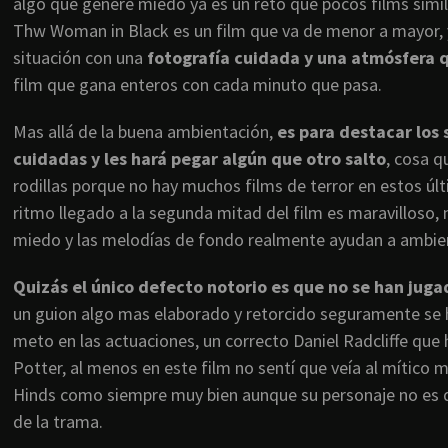
algo que genere miedo ya es un reto que pocos films simi
Thw Woman in Black es un film que va de menor a mayor,
situación con una
fotografía cuidada y una atmósfera 
film que gana enteros con cada minuto que pasa.
Mas allá de la buena ambientación,
es para destacar los 
cuidadas y les hará pegar algún que otro salto
, cosa 
rodillas porque no hay muchos films de terror en estos úl
ritmo llegado a la segunda mitad del film es maravilloso
miedo y las melodías de fondo realmente ayudan a ambie
Quizás el único defecto notorio es que no se han jug
un guion algo mas elaborado y retorcido seguramente se h
meto en las actuaciones, un correcto Daniel Radcliffe que
Potter, al menos en este film no sentí que veía al mítico 
Hinds como siempre muy bien aunque su personaje no es 
de la trama.