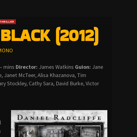
THRILLER
BLACK (2012)
MONO
– mins
Director:
James Watkins
Guion:
Jane
te, Janet McTeer, Alisa Khazanova, Tim
ry Stockley, Cathy Sara, David Burke, Victor
l
a