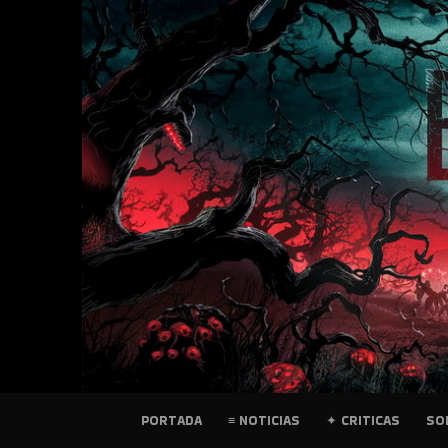
SKIP
TO
CONTENT
PELICULAS
PORTADA
≡ NOTICIAS
✦ CRITICAS
SO