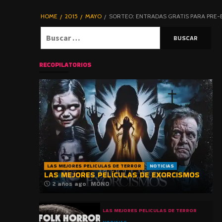
DE TERROR |
BLOGHORROR
HOME
2015
MAYO
SORTEO: ENTRADAS GRATIS PARA PRE-
⋆
Buscar:
RECOPILATORIOS
LAS MEJORES PELICULAS DE TERROR
NOTICIAS
LAS MEJORES PELÍCULAS DE EXORCISMOS
2 años ago
MONO
LAS MEJORES PELICULAS DE TERROR