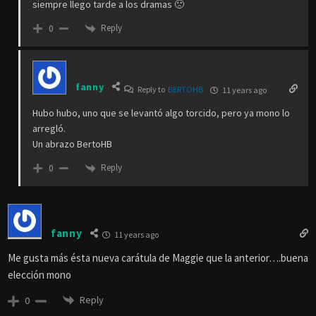
siempre llego tarde a los dramas 🙁
Reply
0
fanny
Reply to
BERTOHB
11 years ago
Hubo hubo, uno que se levantó algo torcido, pero ya mono lo
arregló.
Un abrazo BertoHB
Reply
0
fanny
11 years ago
Me gusta más ésta nueva carátula de Maggie que la anterior….buena
elección mono
Reply
0