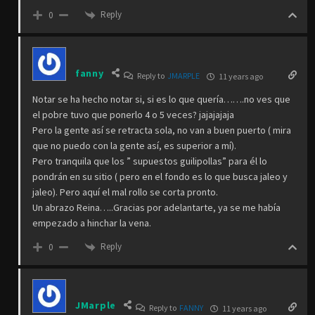
Reply
0
fanny
Reply to
JMARPLE
11 years ago
Notar se ha hecho notar si, si es lo que quería…….no ves que
el pobre tuvo que ponerlo 4 o 5 veces? jajajajaja
Pero la gente así se retracta sola, no van a buen puerto ( mira
que no puedo con la gente así, es superior a mí).
Pero tranquila que los ” supuestos guilipollas” para él lo
pondrán en su sitio ( pero en el fondo es lo que busca jaleo y
jaleo). Pero aquí el mal rollo se corta pronto.
Un abrazo Reina…..Gracias por adelantarte, ya se me había
empezado a hinchar la vena.
Reply
0
JMarple
Reply to
FANNY
11 years ago