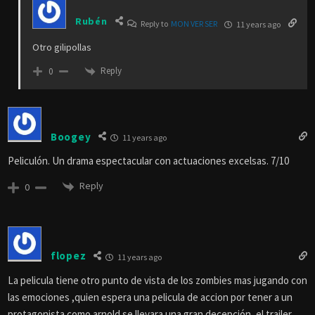
Rubén
Reply to
MON VER SER
11 years ago
Otro gilipollas
Reply
0
Boogey
11 years ago
Peliculón. Un drama espectacular con actuaciones excelsas. 7/10
Reply
0
flopez
11 years ago
La pelicula tiene otro punto de vista de los zombies mas jugando con
las emociones ,quien espera una pelicula de accion por tener a un
protagonista como arnold se llevara una gran decepción, el trailer