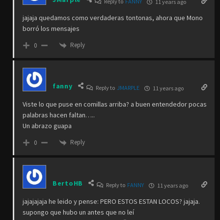
Reply to
FANNY
11 years ago
jajaja quedamos como verdaderas tontonas, ahora que Mono
borró los mensajes
Reply
0
fanny
Reply to
JMARPLE
11 years ago
Viste lo que puse en comillas arriba? a buen entendedor pocas
palabras hacen faltan…..
Un abrazo guapa
Reply
0
BertoHB
Reply to
FANNY
11 years ago
jajajajaja he leido y pense: PERO ESTOS ESTAN LOCOS? jajaja.
supongo que hubo un antes que no leí