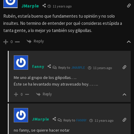
JMarple
11 years ago
Rubén, estaría bueno que fundamentes tu opinión y no solo
insultes. No termino de entender por qué consideras estúpida a
tanta gente, a lo mejor yo también soy gilipollas.
Reply
0
fanny
Reply to
JMARPLE
11 years ago
Me uno al grupo de los gilipollas…..
Éste se ha levantado muy atravesado hoy……..
Reply
0
JMarple
Reply to
FANNY
11 years ago
no fanny, se quiere hacer notar