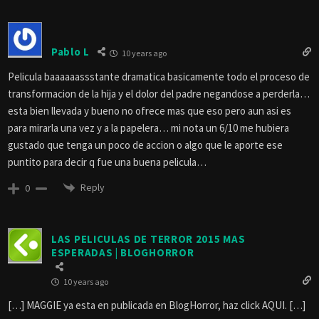
Pablo L
10 years ago
Pelicula baaaaaassstante dramatica basicamente todo el proceso de
transformacion de la hija y el dolor del padre negandose a perderla…
esta bien llevada y bueno no ofrece mas que eso pero aun asi es
para mirarla una vez y a la papelera… mi nota un 6/10 me hubiera
gustado que tenga un poco de accion o algo que le aporte ese
puntito para decir q fue una buena pelicula…
Reply
0
LAS PELICULAS DE TERROR 2015 MAS
ESPERADAS | BLOGHORROR
10 years ago
[…] MAGGIE ya esta en publicada en BlogHorror, haz click AQUI. […]