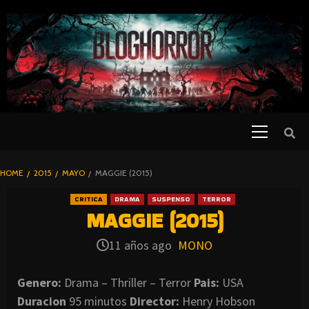
SKIP
TO
CONTENT
Primary
PELICULAS
Menu
DE TERROR |
BLOGHORROR
HOME
2015
MAYO
MAGGIE (2015)
⋆
CRITICA
DRAMA
SUSPENSO
TERROR
MAGGIE (2015)
11 años ago
MONO
Genero:
Drama – Thriller – Terror
Pais:
USA
Duracion
95 minutos
Director:
Henry Hobson