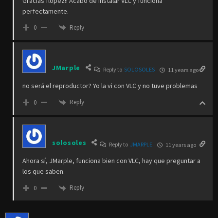
Gracias flopez!! Acabo de instalar VLC y funciona
perfectamente.
Reply
0
JMarple
Reply to
SOLOSOLES
11 years ago
no será el reproductor? Yo la vi con VLC y no tuve problemas
Reply
0
solosoles
Reply to
JMARPLE
11 years ago
Ahora sí, JMarple, funciona bien con VLC, hay que preguntar a
los que saben.
Reply
0