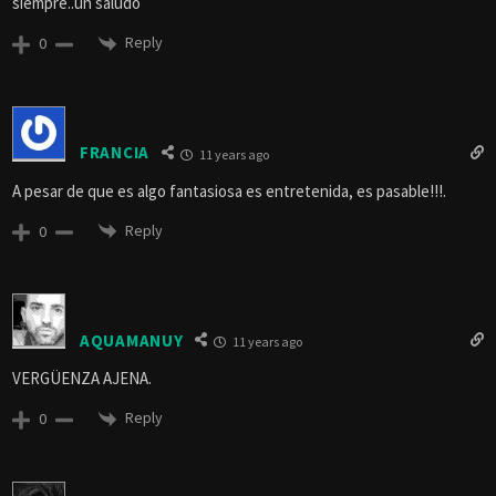
siempre..un saludo
Reply
0
FRANCIA
11 years ago
A pesar de que es algo fantasiosa es entretenida, es pasable!!!.
Reply
0
AQUAMANUY
11 years ago
VERGÜENZA AJENA.
Reply
0