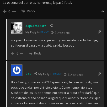
La escena del perro es horrorosa, lo pasé fatal.
Reply
0
AQUAMANUY
Reply to
FANNY
11 years ago
me pasó lo mismo con el perro… y ya cuando vi el bicho dije,
se fueron al carajo y la quité. aakkka besooo
Reply
0
Leo
Reply to
FANNY
11 years ago
Hola Fanny, como estas??? Espero bien, te comparto algunas
pelis que andan por ahi jejejejeje… Como homenaje a los
Slashers de los 80 podemos encontrar a “Lost after dark” que
se estreno el año pasado al igual que “Found” y “Headles” que
como se lo comentaba a mono se estrena este año, tambien