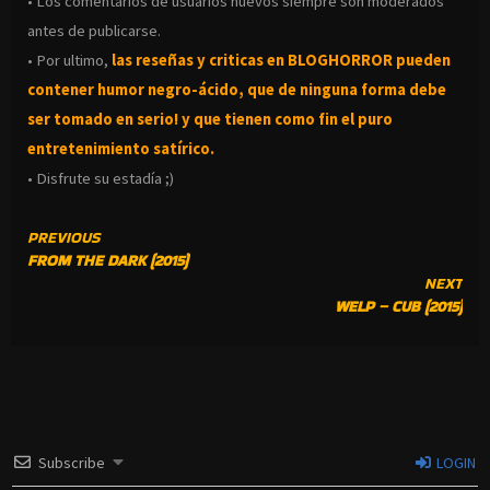
• Los comentarios de usuarios nuevos siempre son moderados
antes de publicarse.
• Por ultimo,
las reseñas y criticas en BLOGHORROR pueden
contener humor negro-
ácido, que de ninguna forma debe
ser tomado en serio! y que tienen como fin el puro
entretenimiento satírico.
• Disfrute su estadía ;)
CONTINUE
PREVIOUS
FROM THE DARK (2015)
READING
NEXT
WELP – CUB (2015)
Subscribe
LOGIN