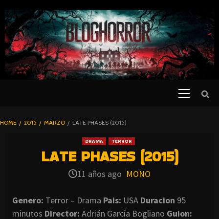
SKIP
TO
CONTENT
Primary
PELICULAS
Menu
DE TERROR |
BLOGHORROR
HOME
2015
MARZO
LATE PHASES (2015)
⋆
DRAMA
TERROR
LATE PHASES (2015)
11 años ago
MONO
Genero:
Terror – Drama
Pais:
USA
Duracion
95
minutos
Director:
Adrián García Bogliano
Guion: