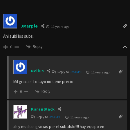
JMarple
11 years ago
Ahi subí los subs.
Reply
0
Nelius
Reply to
JMARPLE
11 years ago
Mil gracias! Lo tuyo no tiene precio
Reply
0
KarenBlack
Reply to
JMARPLE
11 years ago
ah y muchas gracias por el subtitulo!!!! hay equipo en