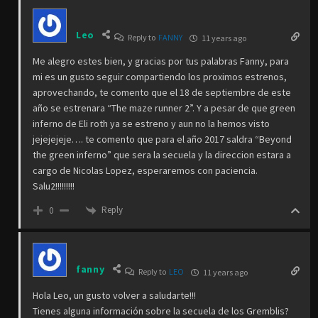
Leo
Reply to
FANNY
11 years ago
Me alegro estes bien, y gracias por tus palabras Fanny, para
mi es un gusto seguir compartiendo los proximos estrenos,
aprovechando, te comento que el 18 de septiembre de este
año se estrenara “The maze runner 2”. Y a pesar de que green
inferno de Eli roth ya se estreno y aun no la hemos visto
jejejejeje…. te comento que para el año 2017 saldra “Beyond
the green inferno” que sera la secuela y la direccion estara a
cargo de Nicolas Lopez, esperaremos con paciencia.
Salu2!!!!!!!!!
Reply
0
fanny
Reply to
LEO
11 years ago
Hola Leo, un gusto volver a saludarte!!!
Tienes alguna información sobre la secuela de los Gremblis?