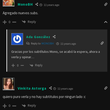
MonoBH
11 years ago
Agregado nuevos subs.
Reply
0
Ada González
Reply to
MONOBH
11 years ago
Gracias por los subtítulos Mono, se acabó la espera, ahora a
verla y opinar…
Reply
0
Vinkita Astorga
11 years ago
quiero puro verla y no hay subtitulos por ningun lado :c
Reply
0