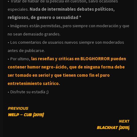
• Tratar de hablar de la pelicula en cuestión, salvo ocasiones
especiales.
Nada de interminables debates políticos,
religiosos, de genero o sexualidad *
• Imágenes están permitidas, pero siempre con moderación y que
no sean demasiado grandes.
• Los comentarios de usuarios nuevos siempre son moderados
antes de publicarse.
• Por ultimo,
las reseñas y criticas en BLOGHORROR pueden
contener humor negro-
ácido, que de ninguna forma debe
ser tomado en serio! y que tienen como fin el puro
entretenimiento satírico.
• Disfrute su estadía ;)
CONTINUE
PREVIOUS
WELP – CUB (2015)
READING
NEXT
BLACKHAT (2015)