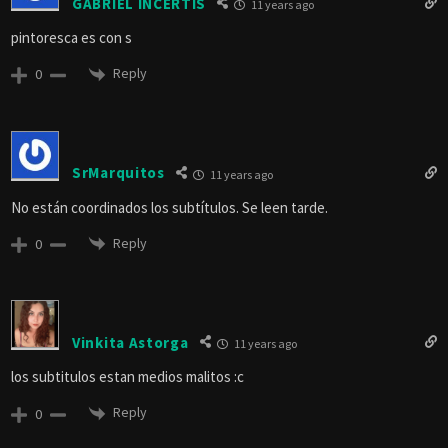
GABRIEL INCERTIS
11 years ago
pintoresca es con s
Reply
0
SrMarquitos
11 years ago
No están coordinados los subtítulos. Se leen tarde.
Reply
0
Vinkita Astorga
11 years ago
los subtitulos estan medios malitos :c
Reply
0