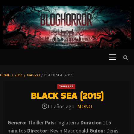
SKIP
TO
CONTENT
Primary
PELICULAS
Menu
DE TERROR |
BLOGHORROR
HOME
2015
MARZO
BLACK SEA (2015)
⋆
THRILLER
BLACK SEA (2015)
11 años ago
MONO
Genero:
Thriller
Pais:
Inglaterra
Duracion
115
minutos
Director:
Kevin Macdonald
Guion:
Denis