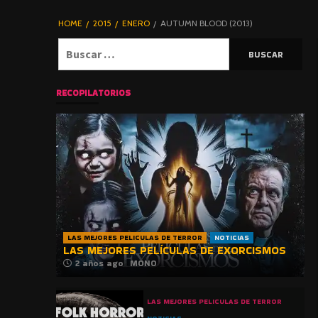
DE TERROR |
BLOGHORROR
HOME
2015
ENERO
AUTUMN BLOOD (2013)
⋆
Buscar:
RECOPILATORIOS
LAS MEJORES PELICULAS DE TERROR
NOTICIAS
LAS MEJORES PELÍCULAS DE EXORCISMOS
2 años ago
MONO
LAS MEJORES PELICULAS DE TERROR