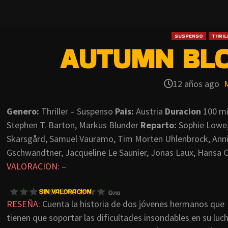
SUSPENSO
THRIL
AUTUMN BLO
12 años ago
Genero:
Thriller – Suspenso
Pais:
Austria
Duracion
100 m
Stephen T. Barton, Markus Blunder
Reparto:
Sophie Lowe,
Skarsgård, Samuel Vauramo, Tim Morten Uhlenbrock, Anni
Gschwandtner, Jacqueline Le Saunier, Jonas Laux, Hansa C
VALORACION:
–
RESEÑA:
Cuenta la historia de dos jóvenes hermanos que
tienen que soportar las dificultades insondables en su luc