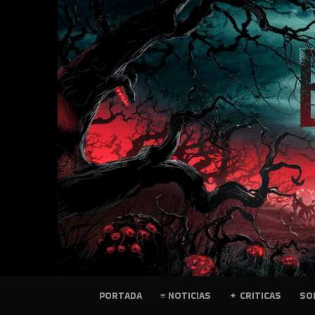
SKIP
TO
CONTENT
PELICULAS
PORTADA
≡ NOTICIAS
✦ CRITICAS
SO