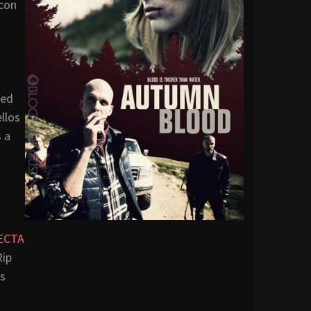
 con
ced
llos
 a
ECTA
ip
s