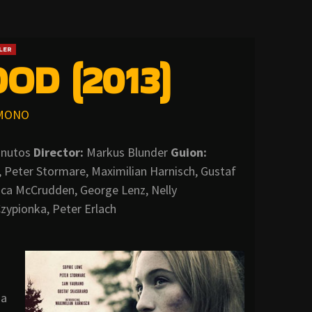
LER
OD (2013)
MONO
inutos
Director:
Markus Blunder
Guion:
 Peter Stormare, Maximilian Harnisch, Gustaf
ca McCrudden, George Lenz, Nelly
zypionka, Peter Erlach
ha