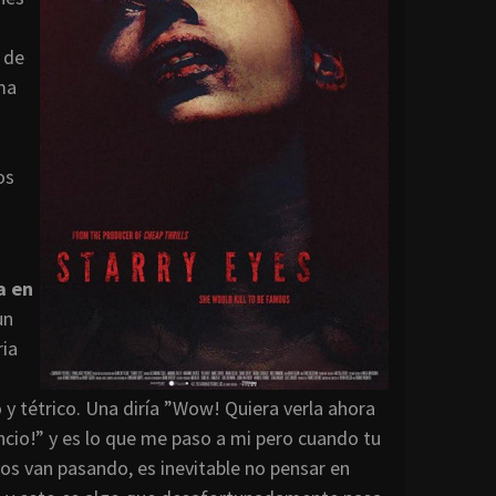
e de
ma
os
a en
un
ria
y tétrico. Una diría ”Wow! Quiera verla ahora
ncio!” y es lo que me paso a mi pero cuando tu
ditos van pasando, es inevitable no pensar en