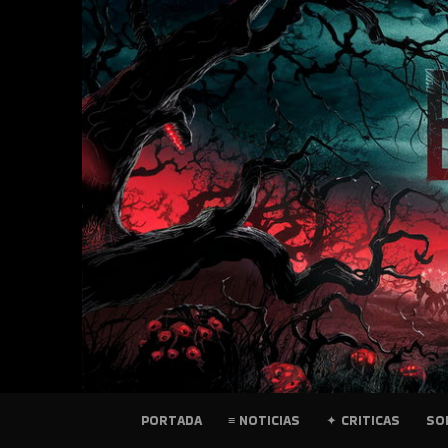
SKIP
TO
CONTENT
PELICULAS
PORTADA
≡ NOTICIAS
✦ CRITICAS
SO