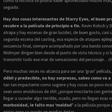
como la historia se podría haber aprovechado mucho mas
seguido.
Hay dos cosas interesantes de Starry Eyes, el buen pr
recubre a la película de principio a fin.
Kevin Kolsch y 
atrapa y hay escenas de gran lucidez, de buen gusto, casi 
segunda escena del casting, esa especie de ataques epilep
secuencia final, siempre acompañado por una banda sonora 
Widmyer dirigen bien desde el punto de vista técnico y si
transmitir todo ese mar de sensaciones del personaje…c
Pero muchas veces no alcanza para ser una ‘gran’ película,
débil y predecible, no hay sorpresas, sabes como va a
tan tan impactante como sugiere y hay cosas un poco in
sean unos envidiosos de shit ¿porque mezclarte con gente a
llegar a suceder algo terrible, osado, pero no llegan esas 
morbosidad, le falto mas ‘maldad’
a la película porque 
gritos pero se quedo en medias tintas.