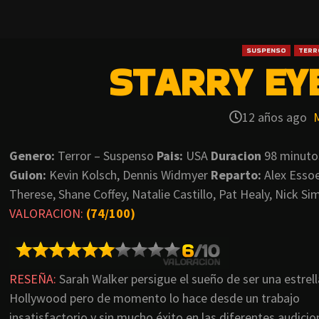
SUSPENSO
TERR
STARRY EYE
12 años ago
Genero:
Terror – Suspenso
Pais:
USA
Duracion
98 minut
Guion:
Kevin Kolsch, Dennis Widmyer
Reparto:
Alex Essoe
Therese, Shane Coffey, Natalie Castillo, Pat Healy, Nick S
VALORACION:
(74/100)
RESEÑA:
Sarah Walker persigue el sueño de ser una estrell
Hollywood pero de momento lo hace desde un trabajo
insatisfactorio y sin mucho éxito en las diferentes audicio