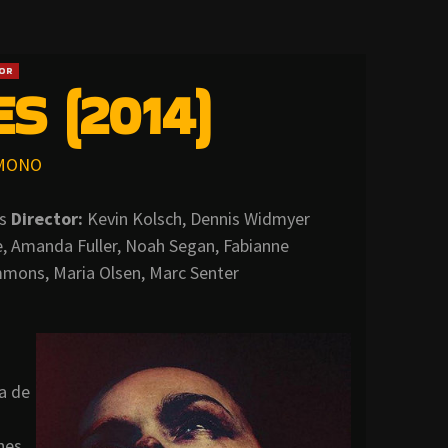
OR
S (2014)
MONO
os
Director:
Kevin Kolsch, Dennis Widmyer
, Amanda Fuller, Noah Segan, Fabianne
immons, Maria Olsen, Marc Senter
a de
nes