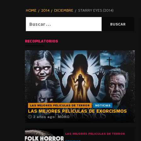
DE TERROR |
BLOGHORROR
HOME
2014
DICIEMBRE
STARRY EYES (2014)
⋆
Buscar:
RECOPILATORIOS
LAS MEJORES PELICULAS DE TERROR
NOTICIAS
LAS MEJORES PELÍCULAS DE EXORCISMOS
2 años ago
MONO
LAS MEJORES PELICULAS DE TERROR