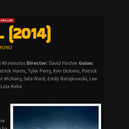
THRILLER
 (2014)
MONO
149 minutos
Director:
David Fincher
Guion:
rick Harris, Tyler Perry, Kim Dickens, Patrick
ot McNairy, Sela Ward, Emily Ratajkowski, Lee
 Lola Kirke
nne
) ha