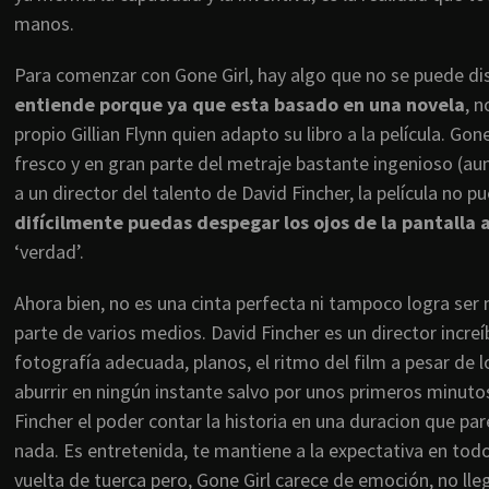
manos.
Para comenzar con Gone Girl, hay algo que no se puede dis
entiende porque ya que esta basado en una novela
, n
propio Gillian Flynn quien adapto su libro a la película. Go
fresco y en gran parte del metraje bastante ingenioso (aun
a un director del talento de David Fincher, la película no pu
difícilmente puedas despegar los ojos de la pantalla 
‘verdad’.
Ahora bien, no es una cinta perfecta ni tampoco logra se
parte de varios medios. David Fincher es un director increíb
fotografía adecuada, planos, el ritmo del film a pesar de 
aburrir en ningún instante salvo por unos primeros minuto
Fincher el poder contar la historia en una duracion que p
nada. Es entretenida, te mantiene a la expectativa en to
vuelta de tuerca pero, Gone Girl carece de emoción, no ll