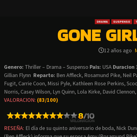
DRAMA
SUSPENSO
GONE GIRL
12 años ago
Genero:
Thriller – Drama – Suspenso
Pais:
USA
Duracion
Gillian Flynn
Reparto:
Ben Affleck, Rosamund Pike, Neil Pat
Fugit, Carrie Coon, Missi Pyle, Kathleen Rose Perkins, Sco
Norris, Casey Wilson, Lyn Quinn, Lola Kirke, David Clennon,
VALORACION:
(83/100)
RESEÑA:
El día de su quinto aniversario de boda, Nick Du
(Ben Affleck) informa que su esposa Amy (Rosamund Pike