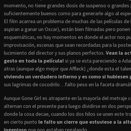
momento, no tiene grandes dosis de suspenso o grandes pi
suficientemente buenos como para generarle algo al espe
El film acarrea un problema de muchas de las películas d
aspiran a ganar un Oscar), están bien filmadas pero ponen
esquemáticas, no hay momentos en donde el actor nos pue
improvisación, escenas que sean recordadas para la posteri
lucimiento del director y sus planos perfectos.
Vean la ac
gesto en toda la película!
si ya se esta pareciendo a A
atras (aunque algo mejor que Affleck) ¿donde esta el tale
viviendo un verdadero infierno y es como si hubiesen 
sus lagrimas de cocodrilo…falto peso en la faceta dramát
Aunque Gone Girl es atrapante en la mayoría del metraje co
alternan con el presente para luego dividirse en dos perspe
donde la cosa decae, cuando los dos hilos se unen este tra
en cierto punto
le falto un cierre que estuviese a la al
ingenioso
que nos estaban regalando.