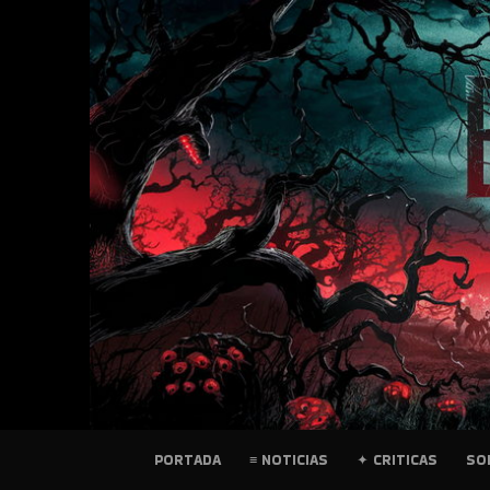
SKIP
TO
CONTENT
PELICULAS
PORTADA
≡ NOTICIAS
✦ CRITICAS
SO