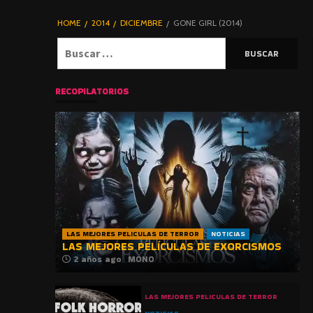
DE TERROR |
BLOGHORROR
HOME
2014
DICIEMBRE
GONE GIRL (2014)
⋆
Buscar:
RECOPILATORIOS
LAS MEJORES PELICULAS DE TERROR
NOTICIAS
LAS MEJORES PELÍCULAS DE EXORCISMOS
2 años ago
MONO
LAS MEJORES PELICULAS DE TERROR