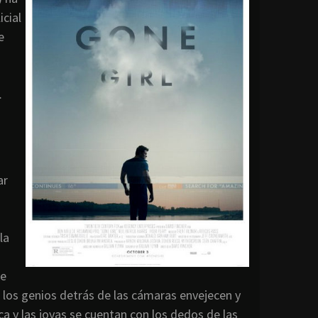
cial
e
…
ar
s
la
ce
los genios detrás de las cámaras envejecen y
ca y las joyas se cuentan con los dedos de las