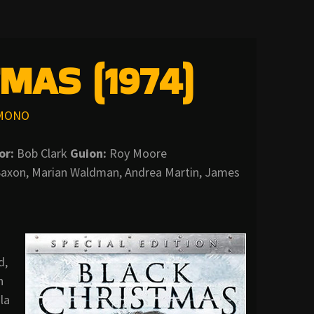
MAS (1974)
MONO
or:
Bob Clark
Guion:
Roy Moore
n Saxon, Marian Waldman, Andrea Martin, James
d,
n
la