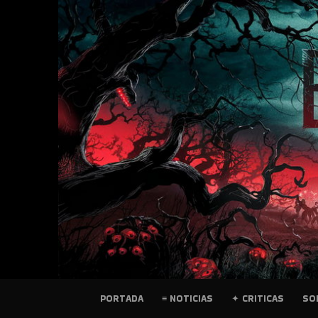
SKIP
TO
CONTENT
PELICULAS
PORTADA
≡ NOTICIAS
✦ CRITICAS
SO