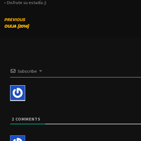
• Disfrute su estadía ;)
CONTINUE
PREVIOUS
OUIJA (2014)
READING
Subscribe
2
COMMENTS