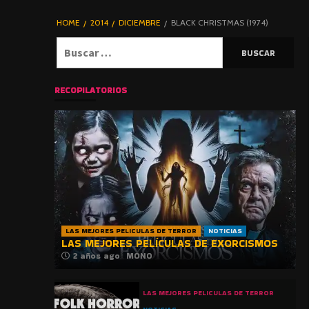
DE TERROR |
BLOGHORROR
HOME
2014
DICIEMBRE
BLACK CHRISTMAS (1974)
⋆
Buscar:
RECOPILATORIOS
LAS MEJORES PELICULAS DE TERROR
NOTICIAS
LAS MEJORES PELÍCULAS DE EXORCISMOS
2 años ago
MONO
LAS MEJORES PELICULAS DE TERROR