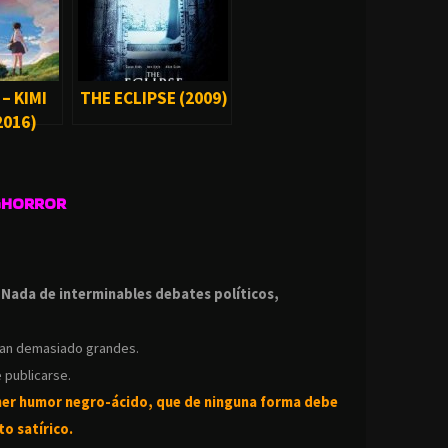
– KIMI
THE ECLIPSE (2009)
2016)
GHORROR
.
.
Nada de interminables debates políticos,
ean demasiado grandes.
 publicarse.
ner humor negro-
ácido, que de ninguna forma debe
o satírico.