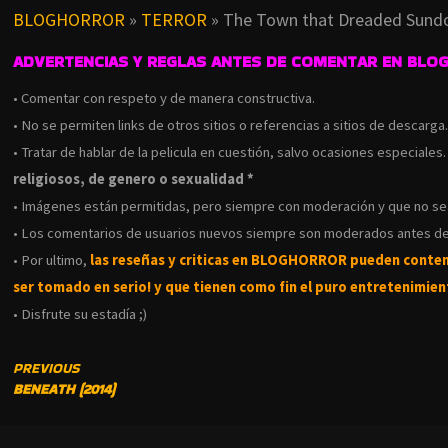
BLOGHORROR
»
TERROR
»
The Town that Dreaded Sund
ADVERTENCIAS Y REGLAS ANTES DE COMENTAR EN BLO
• Comentar con respeto y de manera constructiva.
• No se permiten links de otros sitios o referencias a sitios de descarga
• Tratar de hablar de la pelicula en cuestión, salvo ocasiones especiales
religiosos, de genero o sexualidad *
• Imágenes están permitidas, pero siempre con moderación y que no s
• Los comentarios de usuarios nuevos siempre son moderados antes de
• Por ultimo,
las reseñas y criticas en BLOGHORROR pueden conte
ser tomado en serio! y que tienen como fin el puro entretenimient
• Disfrute su estadía ;)
CONTINUE
PREVIOUS
BENEATH (2014)
READING