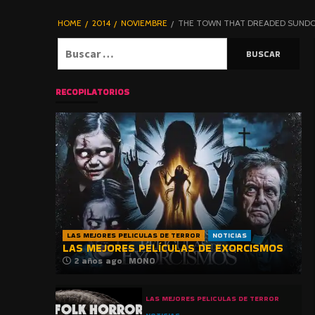
DE TERROR |
BLOGHORROR
HOME
2014
NOVIEMBRE
THE TOWN THAT DREADED SUNDO
⋆
Buscar:
RECOPILATORIOS
LAS MEJORES PELICULAS DE TERROR
NOTICIAS
LAS MEJORES PELÍCULAS DE EXORCISMOS
2 años ago
MONO
LAS MEJORES PELICULAS DE TERROR