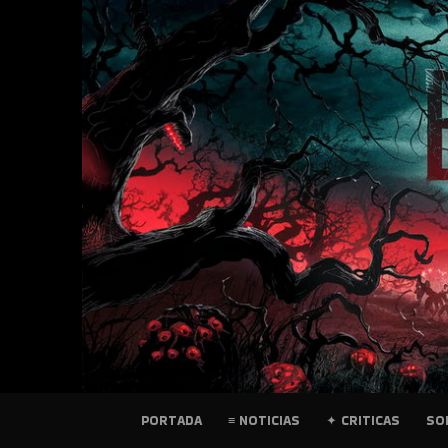
SKIP
TO
CONTENT
PELICULAS
PORTADA
≡ NOTICIAS
✦ CRITICAS
SO