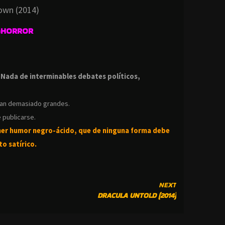
own (2014)
GHORROR
.
.
Nada de interminables debates políticos,
ean demasiado grandes.
 publicarse.
ner humor negro-
ácido, que de ninguna forma debe
o satírico.
NEXT
DRACULA UNTOLD (2014)