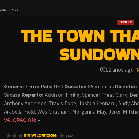
WN (2014)
TERROR
THE TOWN TH
SUNDOWN 
12 años ago
Genero:
Terror
Pais:
USA
Duracion
85 minutos
Director:
Sacasa
Reparto:
Addison Timlin, Spencer Treat Clark, Deni
Anthony Anderson, Travis Tope, Joshua Leonard, Andy Abe
Arabella Field, Wes Chatham, Morganna May, Jaren Mitchel
VALORACION:
–