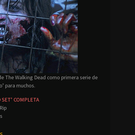
 de The Walking Dead como primera serie de
o’ para muchos.
D SET’ COMPLETA
Rip
s
S