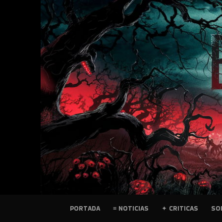
SKIP
TO
CONTENT
PELICULAS
PORTADA
≡ NOTICIAS
✦ CRITICAS
SO