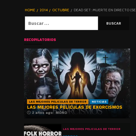
DE TERROR |
BLOGHORROR
HOME
2014
OCTUBRE
DEAD SET: MUERTE EN DIRECTO (SE
⋆
Buscar:
RECOPILATORIOS
LAS MEJORES PELICULAS DE TERROR
NOTICIAS
LAS MEJORES PELÍCULAS DE EXORCISMOS
2 años ago
MONO
LAS MEJORES PELICULAS DE TERROR