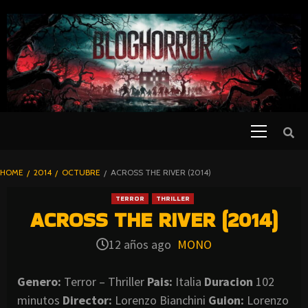
SKIP
TO
CONTENT
Primary
PELICULAS
Menu
DE TERROR |
BLOGHORROR
HOME
2014
OCTUBRE
ACROSS THE RIVER (2014)
⋆
TERROR
THRILLER
ACROSS THE RIVER (2014)
12 años ago
MONO
Genero:
Terror – Thriller
Pais:
Italia
Duracion
102
minutos
Director:
Lorenzo Bianchini
Guion:
Lorenzo