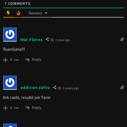
7
COMMENTS
Newest
Mar Flores
1 year ago
Buenísima!!!
Reply
0
addison zafra
3 years ago
link caido, resubir por favor
Reply
0