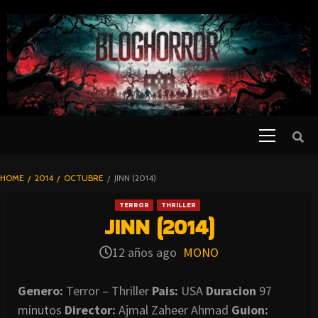
SKIP
TO
CONTENT
Primary
PELICULAS
Menu
DE TERROR |
BLOGHORROR
HOME
2014
OCTUBRE
JINN (2014)
⋆
TERROR
THRILLER
JINN (2014)
12 años ago
MONO
Genero:
Terror – Thriller
Pais:
USA
Duracion
97
minutos
Director:
Ajmal Zaheer Ahmad
Guion: