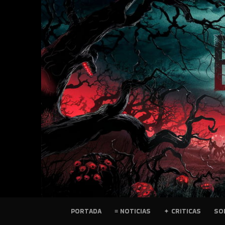
SKIP
TO
CONTENT
PELICULAS
PORTADA
≡ NOTICIAS
✦ CRITICAS
SO