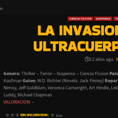
8)
CIENCIA FICCION
SUSPENSO
T
LA INVASIO
ULTRACUERP
12 años ago
Genero:
Thriller – Terror – Suspenso – Ciencia Ficcion
Pais
Kaufman
Guion:
W.D. Richter (Novela: Jack Finney)
Repar
Nimoy, Jeff Goldblum, Veronica Cartwright, Art Hindle, Le
Luddy, Michael Chapman
VALORACION:
–