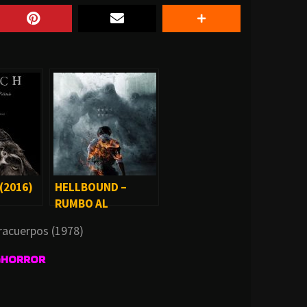
(2016)
HELLBOUND –
RUMBO AL
INFIERNO (SERIE)
tracuerpos (1978)
GHORROR
.