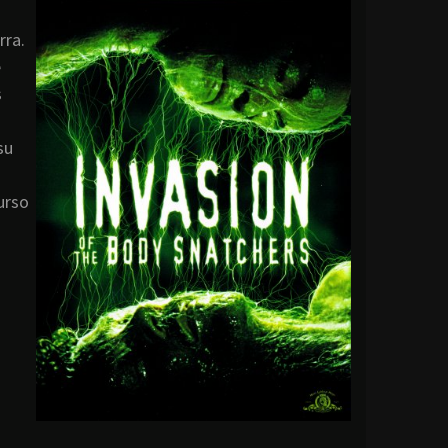
rra.
e
s
su
urso