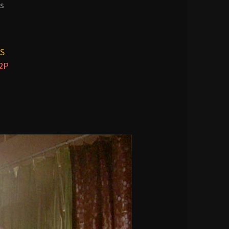
s
S
2P