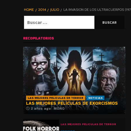
DE TERROR |
BLOGHORROR
HOME
2014
JULIO
LA INVASION DE LOS ULTRACUERPOS (197
⋆
Buscar:
RECOPILATORIOS
LAS MEJORES PELICULAS DE TERROR
NOTICIAS
LAS MEJORES PELÍCULAS DE EXORCISMOS
2 años ago
MONO
LAS MEJORES PELICULAS DE TERROR