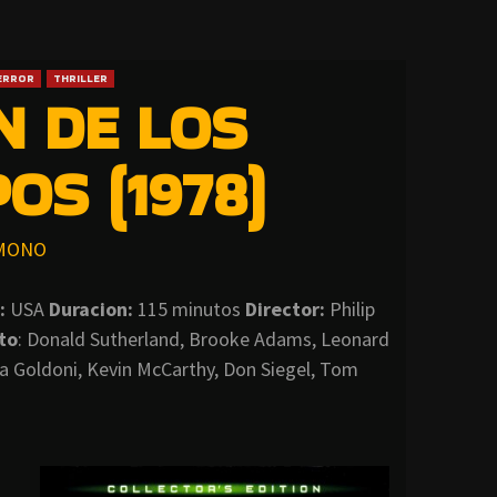
ERROR
THRILLER
N DE LOS
OS (1978)
MONO
:
USA
Duracion:
115 minutos
Director:
Philip
to
: Donald Sutherland, Brooke Adams, Leonard
lia Goldoni, Kevin McCarthy, Don Siegel, Tom