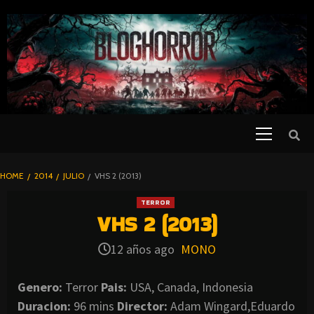
SKIP
TO
CONTENT
Primary
PELICULAS
Menu
DE TERROR |
BLOGHORROR
HOME
2014
JULIO
VHS 2 (2013)
⋆
TERROR
VHS 2 (2013)
12 años ago
MONO
Genero:
Terror
Pais:
USA, Canada, Indonesia
Duracion:
96 mins
Director:
Adam Wingard,Eduardo