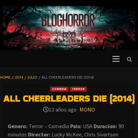
SKIP
TO
CONTENT
Primary
PELICULAS
Menu
DE TERROR |
BLOGHORROR
HOME
2014
JULIO
ALL CHEERLEADERS DIE (2014)
⋆
COMEDIA
TERROR
ALL CHEERLEADERS DIE (2014)
12 años ago
MONO
Genero:
Terror – Comedia
Pais:
USA
Duracion:
90
minutos
Director:
Lucky McKee, Chris Sivertson