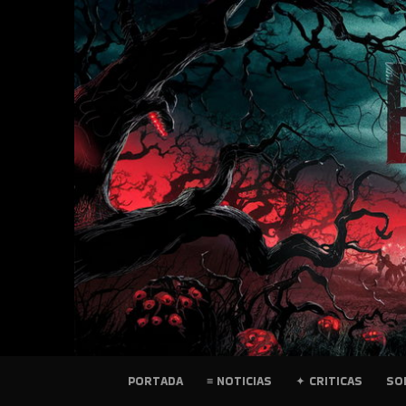
SKIP
TO
CONTENT
PELICULAS
PORTADA
≡ NOTICIAS
✦ CRITICAS
SO