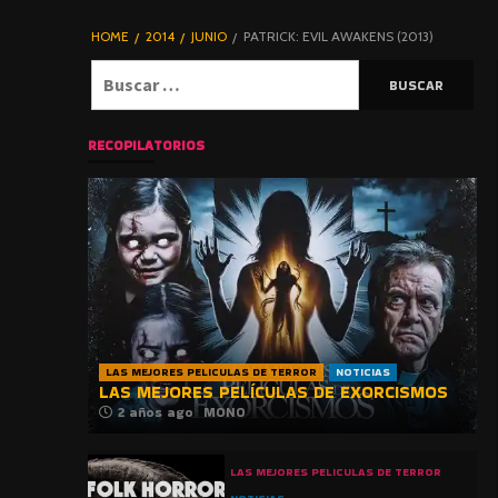
DE TERROR |
BLOGHORROR
HOME
2014
JUNIO
PATRICK: EVIL AWAKENS (2013)
⋆
Buscar:
RECOPILATORIOS
LAS MEJORES PELICULAS DE TERROR
NOTICIAS
LAS MEJORES PELÍCULAS DE EXORCISMOS
2 años ago
MONO
LAS MEJORES PELICULAS DE TERROR