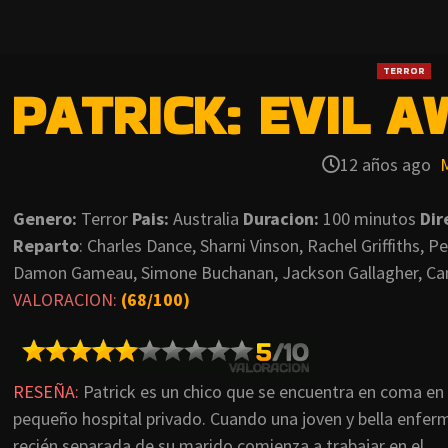
TERROR
PATRICK: EVIL A
12 años ago
Genero:
Terror
Pais:
Australia
Duracion:
100 minutos
Dir
Reparto
: Charles Dance, Sharni Vinson, Rachel Griffiths, P
Damon Gameau, Simone Buchanan, Jackson Gallagher, Cam
VALORACION:
(68/100)
RESEÑA:
Patrick es un chico que se encuentra en coma en
pequeño hospital privado. Cuando una joven y bella enfer
recién separada de su marido comienza a trabajar en el