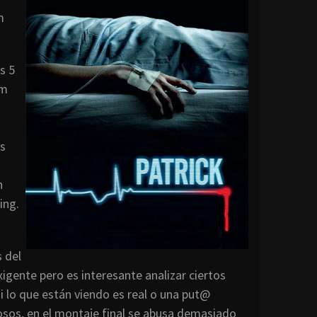
m
s 5
ym
es
n
ing.
s del
igente pero es interesante analizar ciertos
i lo que están viendo es real o una put@
osos, en el montaje final se abusa demasiado