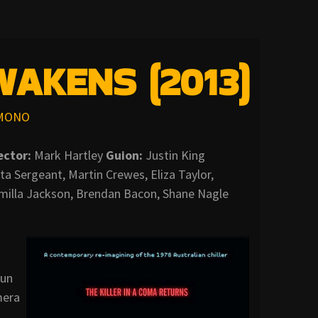
WAKENS (2013)
MONO
ector:
Mark Hartley
Guion:
Justin King
eta Sergeant, Martin Crewes, Eliza Taylor,
illa Jackson, Brendan Bacon, Shane Nagle
 un
mera