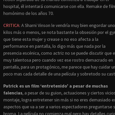
hospital, él intentará comunicarse con ella. Remake de fil
homónimo de los años 70.
CRITICA:
A Sharni Vinson le vendría muy bien engordar uno
kilos más o menos, se nota bastante la obsesión por el g
que tiene esta mujer y crease o no eso afecta a la
performance en pantalla, lo digo más que nada por la
presencia escénica, como actriz no se puede discutir que 
muy talentosa pero cuando vez ese rostro demacrado en
pantalla, para un protagónico, me parece que hay cuidar u
poco mas cada detalle de una película y sobretodo su cast
Patrick es un film ‘entretenido’ a pesar de muchas
falencias
, a pesar de su guion, actuaciones y ciertos vicio
montaje, logra entretener sin más si no eres demasiado ex
aspectos que va a ser a varios espectadores preguntarse s
broma. La película no comienza mal pero hay detalles curi