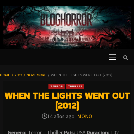
SKIP
TO
CONTENT
Primary
PELICULAS
Menu
DE TERROR |
BLOGHORROR
HOME
2012
NOVIEMBRE
WHEN THE LIGHTS WENT OUT (2012)
⋆
TERROR
THRILLER
WHEN THE LIGHTS WENT OUT
(2012)
14 años ago
MONO
Genero:
Terror – Thriller
Pais:
USA
Duracion:
102