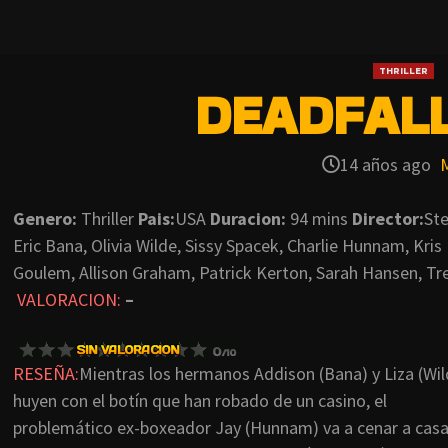
THRILLER
DEADFALL
14 años ago
Genero:
Thriller
Pais:
USA
Duracion:
94 mins
Director:
St
Eric Bana, Olivia Wilde, Sissy Spacek, Charlie Hunnam, Kris
Goulem, Allison Graham, Patrick Kerton, Sarah Hansen, Trea
VALORACION:
–
RESEÑA:
Mientras los hermanos Addison (Bana) y Liza (Wil
huyen con el botín que han robado de un casino, el
problemático ex-boxeador Jay (Hunnam) va a cenar a cas