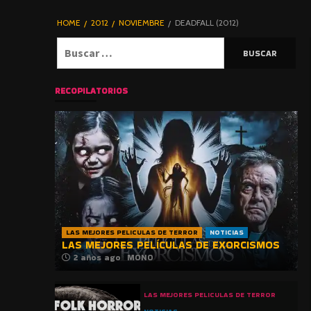
DE TERROR |
BLOGHORROR
HOME
2012
NOVIEMBRE
DEADFALL (2012)
⋆
Buscar:
RECOPILATORIOS
LAS MEJORES PELICULAS DE TERROR
NOTICIAS
LAS MEJORES PELÍCULAS DE EXORCISMOS
2 años ago
MONO
LAS MEJORES PELICULAS DE TERROR