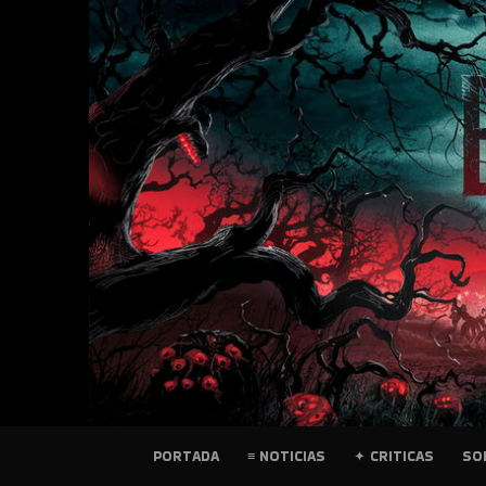
SKIP
TO
CONTENT
PELICULAS
PORTADA
≡ NOTICIAS
✦ CRITICAS
SO