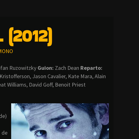
 (2012)
MONO
efan Ruzowitzky
Guion:
Zach Dean
Reparto:
 Kristofferson, Jason Cavalier, Kate Mara, Alain
t Williams, David Goff, Benoit Priest
de)
a de