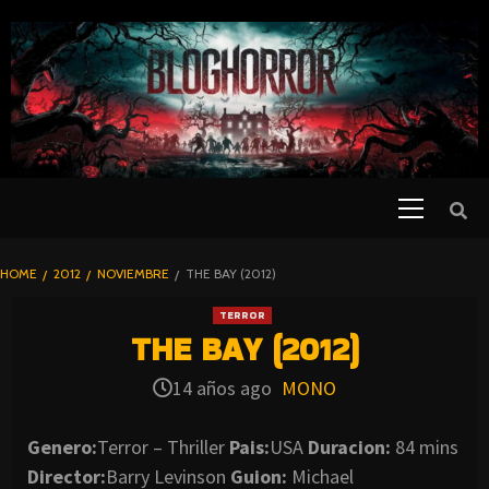
SKIP
TO
CONTENT
Primary
PELICULAS
Menu
DE TERROR |
BLOGHORROR
HOME
2012
NOVIEMBRE
THE BAY (2012)
⋆
TERROR
THE BAY (2012)
14 años ago
MONO
Genero:
Terror – Thriller
Pais:
USA
Duracion:
84 mins
Director:
Barry Levinson
Guion:
Michael