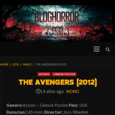
SKIP
TO
CONTENT
Primary
PELICULAS
Menu
DE TERROR |
BLOGHORROR
HOME
2012
MAYO
THE AVENGERS (2012)
⋆
ACCION
CIENCIA FICCION
THE AVENGERS (2012)
14 años ago
MONO
Genero:
Accion – Ciencia Ficcion
Pais:
USA
Duracion:
145 mins
Director:
Joss Whedon